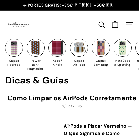
Saltar
✈️ PORTES GRÁTIS: +35€ 🇵🇹🇪🇸 | +50€ 🇪🇺
para
slideshow
I
o
pausa
n
Conteúdo
PESQUISAR
NAV
s
t
a
C
Capas
Power
Kobo/
Capas
Capas
InstaCase
I
a
Padrões
Bank
Kindle
AirPods
Samsung
x Sporting
Magnética
s
Dicas & Guias
e
Como Limpar os AirPods Corretamente
5/05/2026
AirPods a Piscar Vermelho —
O Que Significa e Como