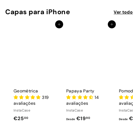
Capas para iPhone
Ver todo
Adicionar ao Carrinho de Compras
Adicionar ao Carrinho de Compras
Geométrica
Papaya Party
Pomodoro
319
14
avaliações
avaliações
avaliaçõ
InstaCase
InstaCase
InstaCase
€
D
€25
€19
€1
00
90
Desde
Desde
2
e
5
s