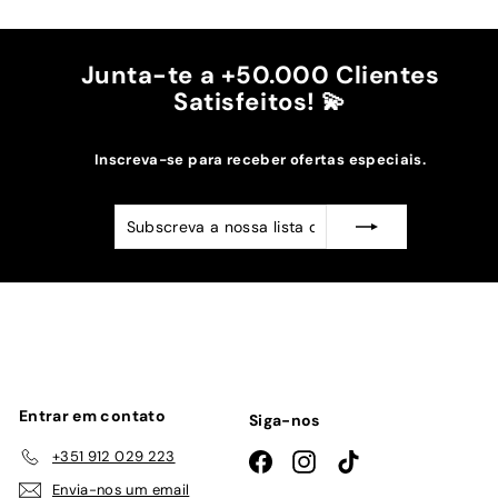
,
d
0
e
0
€
Junta-te a +50.000 Clientes
1
Satisfeitos! 💫
9
,
Inscreva-se para receber ofertas especiais.
9
0
Subscreva
Subscrever
a
nossa
lista
de
emails
Entrar em contato
Siga-nos
+351 912 029 223
Facebook
Instagram
TikTok
Envia-nos um email