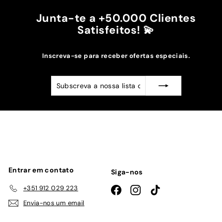
Junta-te a +50.000 Clientes
Satisfeitos! 💫
Inscreva-se para receber ofertas especiais.
Subscreva
Subscrever
a
nossa
lista
de
emails
Entrar em contato
Siga-nos
+351 912 029 223
Facebook
Instagram
TikTok
Envia-nos um email