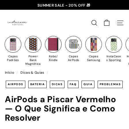
Saltar
SUMMER SALE - 20% OFF 🎁
para
✈️ PORTES GRÁTIS: +35€ 🇵🇹🇪🇸 | +50€ 🇪🇺
slideshow
I
o
pausa
n
Conteúdo
PESQUISAR
NAV
s
t
a
C
Capas
Power
Kobo/
Capas
Capas
InstaCase
I
a
Padrões
Bank
Kindle
AirPods
Samsung
x Sporting
Magnética
s
Início
/
Dicas & Guias
/
e
AIRPODS
BATERIA
DICAS
FAQ
GUIA
PROBLEMAS
AirPods a Piscar Vermelho
— O Que Significa e Como
Resolver