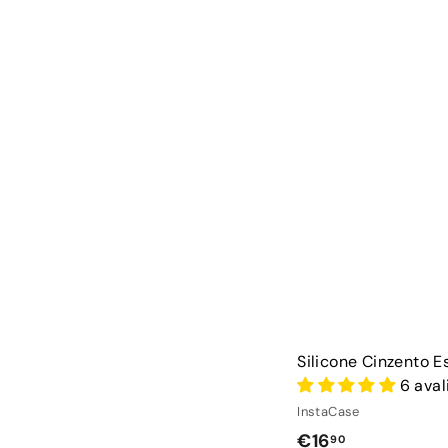
Silicone Cinzento E
6 ava
InstaCase
€
€16
90