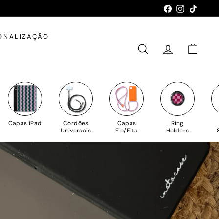
Facebook
Instagram
TikTok
ONALIZAÇÃO
PESQUISAR
CONTA
CARRIN
Capas iPad
Cordões
Capas
Ring
Universais
Fio/Fita
Holders