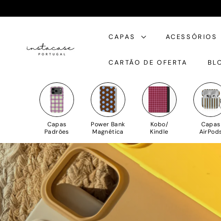
Saltar
para
I
o
CAPAS
ACESSÓRIOS
n
Conteúdo
s
CARTÃO DE OFERTA
BL
t
a
C
a
s
Capas
Power Bank
Kobo/
Capas
e
Padrões
Magnética
Kindle
AirPod