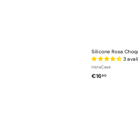
Silicone Rosa Choq
3 aval
InstaCase
€
€16
90
1
6
,
9
0