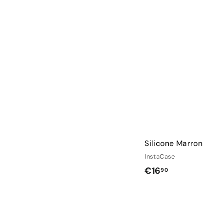
Silicone Marron
InstaCase
€
€16
90
1
6
,