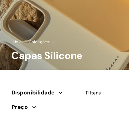
Início
/
Colecções:
/
Capas Silicone
Disponibilidade
11 itens
Preço