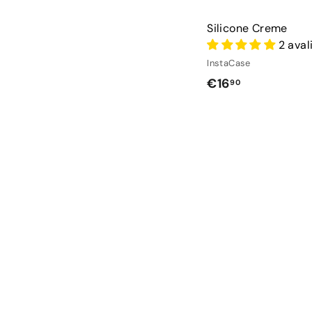
Silicone Creme
2 aval
InstaCase
€
€16
90
1
6
,
9
0