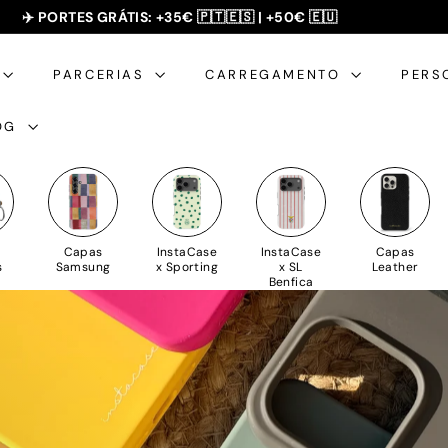
SUMMER SALE - 20% OFF 🎁
✈️ PORTES GRÁTIS: +35€ 🇵🇹🇪🇸 | +50€ 🇪🇺
slideshow
pausa
PARCERIAS
CARREGAMENTO
PERS
OG
Capas
InstaCase
InstaCase
Capas
s
Samsung
x Sporting
x SL
Leather
Benfica