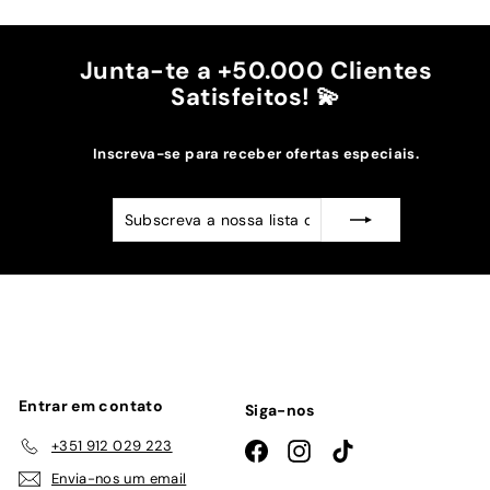
Junta-te a +50.000 Clientes
Satisfeitos! 💫
Inscreva-se para receber ofertas especiais.
Subscreva
Subscrever
a
nossa
lista
de
emails
Entrar em contato
Siga-nos
+351 912 029 223
Facebook
Instagram
TikTok
Envia-nos um email