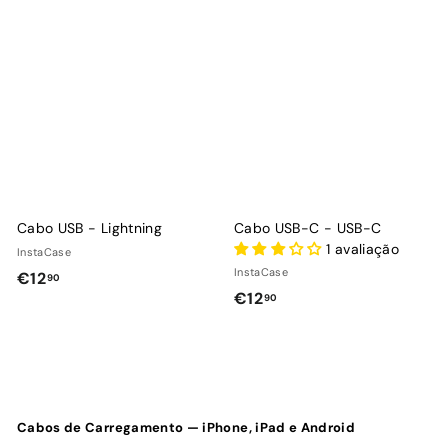
o
o
0
0
d
n
0
e
o
s
r
a
m
l
a
d
l
o
Cabo USB - Lightning
Cabo USB-C - USB-C
1 avaliação
InstaCase
InstaCase
€
€12
90
€
€12
90
1
1
2
2
,
,
9
9
0
0
Cabos de Carregamento — iPhone, iPad e Android