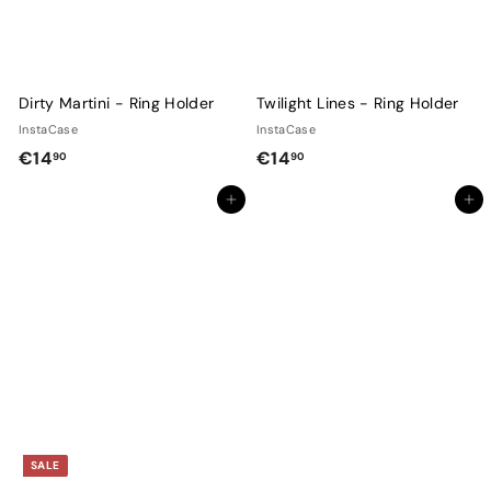
Dirty Martini - Ring Holder
Twilight Lines - Ring Holder
InstaCase
InstaCase
€
€
€14
€14
90
90
1
1
Adicionar ao Carrinho de Compras
Adicionar ao Carrinho de Compras
4
4
,
,
9
9
0
0
SALE