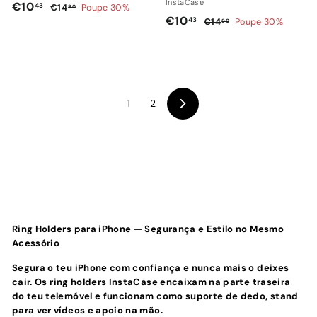
InstaCase
P
€
P
€10
43
€
€14
Poupe 30%
90
P
€
P
€10
r
r
43
1
€
1
€14
Poupe 30%
90
r
r
e
e
4
1
1
0
,
e
e
4
ç
ç
0
,
9
,
ç
ç
o
o
,
4
0
9
o
o
d
n
4
0
3
d
n
e
o
1
2
3
S
e
o
s
r
e
s
r
a
m
g
a
m
l
a
u
i
l
a
d
l
n
d
l
o
t
o
e
Ring Holders para iPhone — Segurança e Estilo no Mesmo
Acessório
Segura o teu iPhone com confiança e nunca mais o deixes
cair. Os ring holders InstaCase encaixam na parte traseira
do teu telemóvel e funcionam como suporte de dedo, stand
para ver vídeos e apoio na mão.