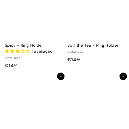
Spicy - Ring Holder
Spill the Tea - Ring Holder
1 avaliação
InstaCase
InstaCase
€
€14
90
€
€14
90
1
1
4
Adicionar ao Carrinho de Compras
Adicionar ao Carrinho de Compras
4
,
,
9
9
0
0