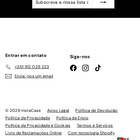
a
nossa
lista
de
emails
Entrar em contato
Siga-nos
+351 912 029 223
Facebook
Instagram
TikTok
Envia-nos um email
© 2026 InstaCase
Aviso Legal
Política de Devolução
Política de Privacidade
Política de Envio
Política de Privacidade e Cookies
Termos e Serviços
Livro de Reclamações Online
Com tecnologia Shopify
PT