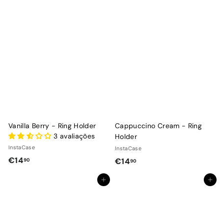
Vanilla Berry - Ring Holder
Cappuccino Cream - Ring
3 avaliações
Holder
InstaCase
InstaCase
€
€14
€
€14
90
90
1
1
Adicionar ao Carrinho de Compras
Adicionar ao Carrinho de Compras
4
4
,
,
9
9