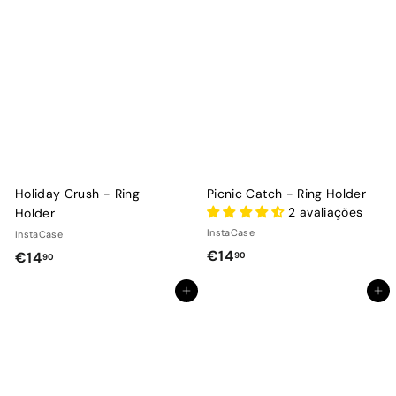
9
9
0
0
Holiday Crush - Ring
Picnic Catch - Ring Holder
2 avaliações
Holder
InstaCase
InstaCase
€
€14
€
€14
90
90
1
1
Adicionar ao Carrinho de Compras
Adicionar ao Carrinho de Compras
4
4
,
,
9
9
0
0