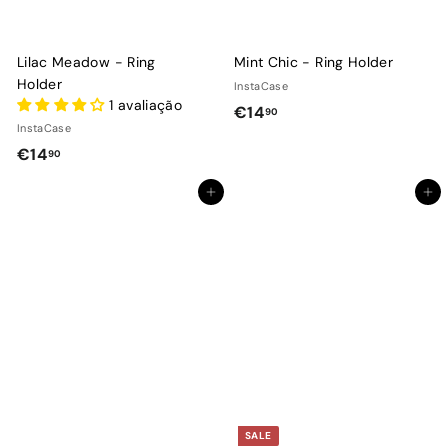
Lilac Meadow - Ring
Mint Chic - Ring Holder
Holder
InstaCase
1 avaliação
€
€14
90
InstaCase
1
€
€14
90
4
1
,
Adicionar ao Carrinho de Compras
Adicionar ao Carrinho de Compras
4
9
,
0
9
0
SALE