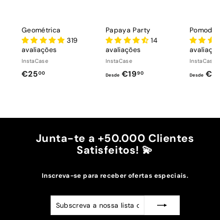
Geométrica
Papaya Party
Pomodoro
319
14
avaliações
avaliações
avaliaçõ
InstaCase
InstaCase
InstaCase
€
D
€25
€19
€1
00
90
Desde
Desde
2
e
5
s
,
d
0
e
0
€
Junta-te a +50.000 Clientes
1
Satisfeitos! 💫
9
,
Inscreva-se para receber ofertas especiais.
9
0
Subscreva
Subscrever
a