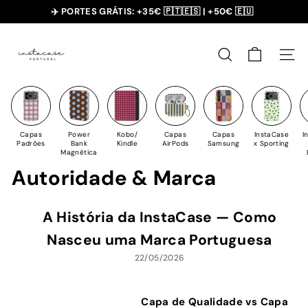
Saltar
✈️ PORTES GRÁTIS: +35€ 🇵🇹🇪🇸 | +50€ 🇪🇺
para
slideshow
I
o
pausa
n
Conteúdo
PESQUISAR
NAV
s
t
a
C
Capas
Power
Kobo/
Capas
Capas
InstaCase
I
a
Padrões
Bank
Kindle
AirPods
Samsung
x Sporting
Magnética
s
Autoridade & Marca
e
A História da InstaCase — Como
Nasceu uma Marca Portuguesa
22/05/2026
Capa de Qualidade vs Capa