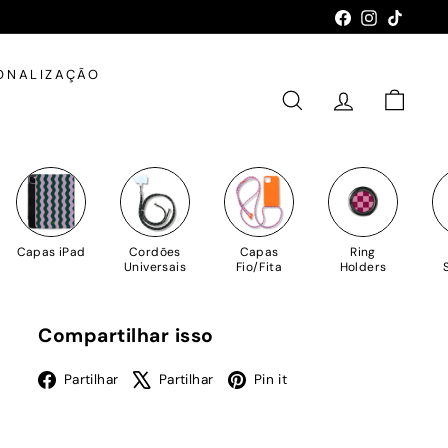
Facebook
Instagram
TikTok
ONALIZAÇÃO
PESQUISAR
CONTA
CARRIN
Capas iPad
Cordões
Capas
Ring
Universais
Fio/Fita
Holders
Compartilhar isso
Facebook
X
Pinterest
Partilhar
Partilhar
Pin it