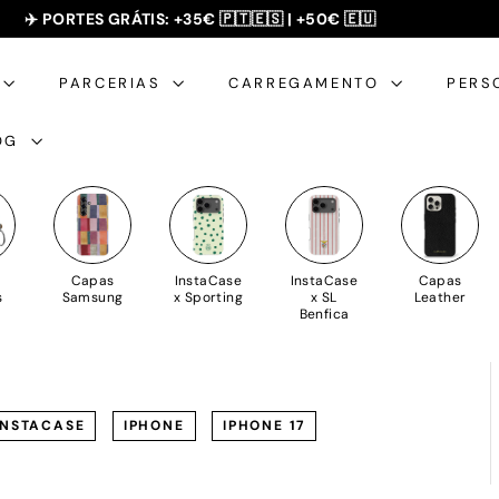
✈️ PORTES GRÁTIS: +35€ 🇵🇹🇪🇸 | +50€ 🇪🇺
SUMMER SALE - 20% OFF 🎁
slideshow
pausa
PARCERIAS
CARREGAMENTO
PERS
OG
Capas
InstaCase
InstaCase
Capas
s
Samsung
x Sporting
x SL
Leather
Benfica
INSTACASE
IPHONE
IPHONE 17