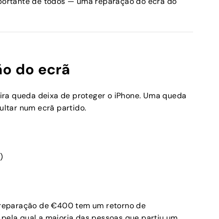
importante de todos — uma reparação do ecrã do
ão do ecrã
ira queda deixa de proteger o iPhone. Uma queda
ltar num ecrã partido.
)
 reparação de €400 tem um retorno de
 pela qual a maioria das pessoas que partiu um