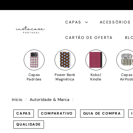
Saltar
para
I
o
CAPAS
ACESSÓRIOS
n
Conteúdo
s
CARTÃO DE OFERTA
BL
t
a
C
a
s
Capas
Power Bank
Kobo/
Capas
e
Padrões
Magnética
Kindle
AirPod
Início
/
Autoridade & Marca
/
CAPAS
COMPARATIVO
GUIA DE COMPRA
QUALIDADE