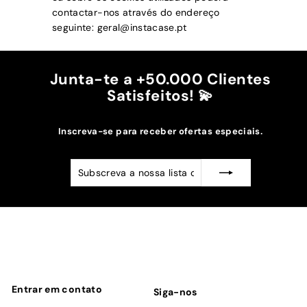
contactar-nos através do endereço
seguinte:
geral@instacase.pt
Junta-te a +50.000 Clientes
Satisfeitos! 💫
Inscreva-se para receber ofertas especiais.
Subscreva
Subscrever
a
nossa
lista
de
emails
Entrar em contato
Siga-nos