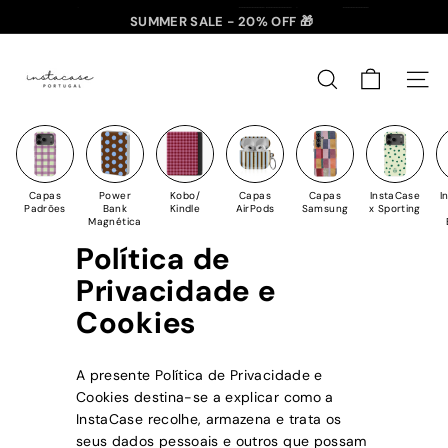
Saltar
SUMMER SALE - 20% OFF 🎁
✈️ PORTES GRÁTIS: +35€ 🇵🇹🇪🇸 | +50€ 🇪🇺
para
slideshow
I
o
pausa
n
Conteúdo
PESQUISAR
NAV
s
t
a
C
Capas
Power
Kobo/
Capas
Capas
InstaCase
I
a
Padrões
Bank
Kindle
AirPods
Samsung
x Sporting
Magnética
s
Política de
e
Privacidade e
Cookies
A presente Política de Privacidade e
Cookies destina-se a explicar como a
InstaCase
recolhe, armazena e trata os
seus dados pessoais e outros que possam