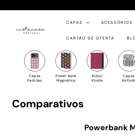
Saltar
para
I
o
CAPAS
ACESSÓRIOS
n
Conteúdo
s
CARTÃO DE OFERTA
BL
t
a
C
a
s
Capas
Power Bank
Kobo/
Capas
e
Padrões
Magnética
Kindle
AirPod
Comparativos
Powerbank M