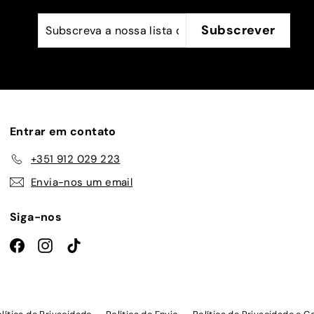
Subscreva
Subscrever
Subscrever
a
nossa
lista
de
emails
Entrar em contato
+351 912 029 223
Envia-nos um email
Siga-nos
Facebook
Instagram
TikTok