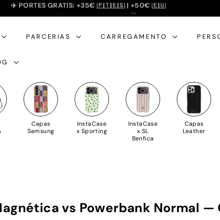
SUMMER SALE - 20% OFF 🎁
slideshow
pausa
PARCERIAS
CARREGAMENTO
PERS
OG
Capas
InstaCase
InstaCase
Capas
s
Samsung
x Sporting
x SL
Leather
Benfica
agnética vs Powerbank Normal — 