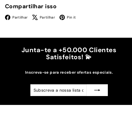
Compartilhar isso
Facebook
X
Pinterest
Partilhar
Partilhar
Pin it
Junta-te a +50.000 Clientes
Satisfeitos! 💫
Inscreva-se para receber ofertas especiais.
Subscreva
Subscrever
a
nossa
lista
de
emails