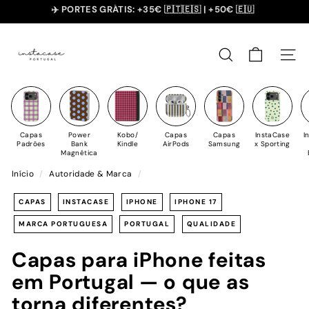
Saltar
SUMMER SALE - 20% OFF 🎁
para
slideshow
I
o
pausa
n
Conteúdo
PESQUISAR
NAV
s
t
a
C
Capas
Power
Kobo/
Capas
Capas
InstaCase
I
a
Padrões
Bank
Kindle
AirPods
Samsung
x Sporting
Magnética
s
Início
/
Autoridade & Marca
/
e
CAPAS
INSTACASE
IPHONE
IPHONE 17
MARCA PORTUGUESA
PORTUGAL
QUALIDADE
Capas para iPhone feitas
em Portugal — o que as
torna diferentes?