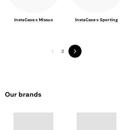
InstaCase x Missus
InstaCase x Sporting
1
2
Seguinte
Our brands