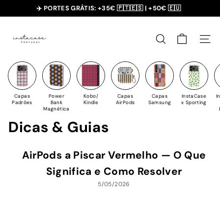
Saltar
✈️ PORTES GRÁTIS: +35€ 🇵🇹🇪🇸 | +50€ 🇪🇺
para
slideshow
I
o
pausa
n
Conteúdo
PESQUISAR
NAV
s
t
a
C
Capas
Power
Kobo/
Capas
Capas
InstaCase
I
a
Padrões
Bank
Kindle
AirPods
Samsung
x Sporting
Magnética
s
Dicas & Guias
e
AirPods a Piscar Vermelho — O Que
Significa e Como Resolver
5/05/2026