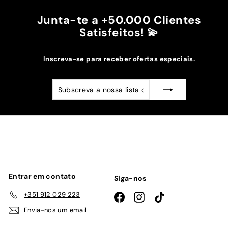
0
e
0
€
Junta-te a +50.000 Clientes
1
Satisfeitos! 💫
9
,
Inscreva-se para receber ofertas especiais.
9
0
Subscreva
Subscrever
a
nossa
lista
de
emails
Entrar em contato
Siga-nos
+351 912 029 223
Facebook
Instagram
TikTok
Envia-nos um email