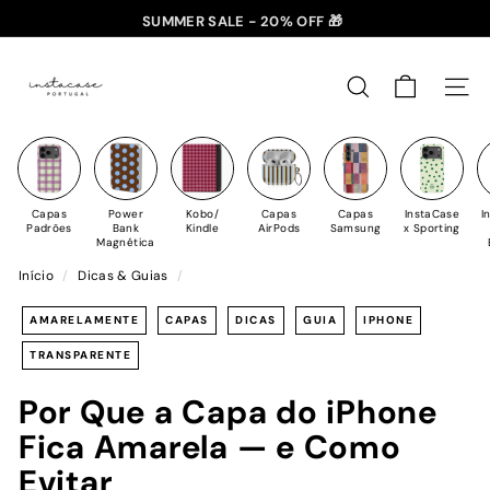
Saltar
SUMMER SALE - 20% OFF 🎁
✈️ PORTES GRÁTIS: +35€ 🇵🇹🇪🇸 | +50€ 🇪🇺
para
slideshow
I
o
pausa
n
Conteúdo
PESQUISAR
NAV
s
t
a
C
Capas
Power
Kobo/
Capas
Capas
InstaCase
I
a
Padrões
Bank
Kindle
AirPods
Samsung
x Sporting
Magnética
s
Início
/
Dicas & Guias
/
e
AMARELAMENTE
CAPAS
DICAS
GUIA
IPHONE
TRANSPARENTE
Por Que a Capa do iPhone
Fica Amarela — e Como
Evitar