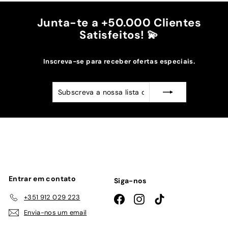
Junta-te a +50.000 Clientes
Satisfeitos! 💫
Inscreva-se para receber ofertas especiais.
Subscreva
Subscrever
a
nossa
lista
de
emails
Entrar em contato
Siga-nos
+351 912 029 223
Facebook
Instagram
TikTok
Envia-nos um email