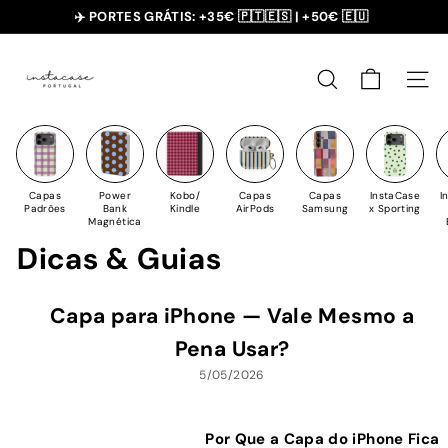
Saltar
✈️ PORTES GRÁTIS: +35€ 🇵🇹🇪🇸 | +50€ 🇪🇺
para
slideshow
I
o
pausa
n
Conteúdo
PESQUISAR
NAV
s
t
a
C
Capas
Power
Kobo/
Capas
Capas
InstaCase
I
a
Padrões
Bank
Kindle
AirPods
Samsung
x Sporting
Magnética
s
Dicas & Guias
e
Capa para iPhone — Vale Mesmo a
Pena Usar?
5/05/2026
Por Que a Capa do iPhone Fica