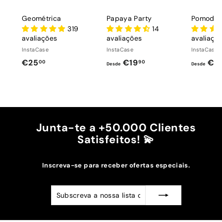
Geométrica
Papaya Party
Pomodoro
319
14
avaliações
avaliações
avaliaçõ
InstaCase
InstaCase
InstaCase
€
D
€25
€19
€1
00
90
Desde
Desde
2
e
5
s
,
d
0
e
0
€
Junta-te a +50.000 Clientes
1
Satisfeitos! 💫
9
,
Inscreva-se para receber ofertas especiais.
9
0
Subscreva
Subscrever
a
nossa