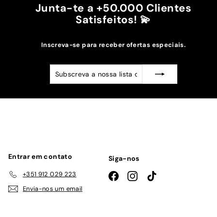
Junta-te a +50.000 Clientes
Satisfeitos! 💫
Inscreva-se para receber ofertas especiais.
Subscreva
Subscrever
a
nossa
lista
de
emails
Entrar em contato
Siga-nos
+351 912 029 223
Facebook
Instagram
TikTok
Envia-nos um email