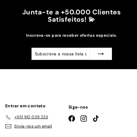
0
e
0
€
Junta-te a +50.000 Clientes
1
Satisfeitos! 💫
9
,
Inscreva-se para receber ofertas especiais.
9
0
Subscreva
Subscrever
a
nossa
lista
de
emails
Entrar em contato
Siga-nos
+351 912 029 223
Facebook
Instagram
TikTok
Envia-nos um email