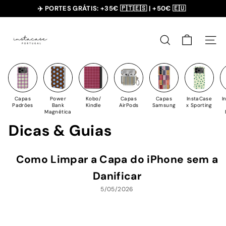
Saltar
✈️ PORTES GRÁTIS: +35€ 🇵🇹🇪🇸 | +50€ 🇪🇺
para
slideshow
I
o
pausa
n
Conteúdo
PESQUISAR
NAV
s
t
a
C
Capas
Power
Kobo/
Capas
Capas
InstaCase
I
a
Padrões
Bank
Kindle
AirPods
Samsung
x Sporting
Magnética
s
Dicas & Guias
e
Como Limpar a Capa do iPhone sem a
Danificar
5/05/2026