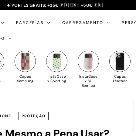
SUMMER SALE - 20% OFF 🎁
slideshow
pausa
PARCERIAS
CARREGAMENTO
PERS
OG
Capas
InstaCase
InstaCase
Capas
s
Samsung
x Sporting
x SL
Leather
Benfica
HONE
PROTEÇÃO
e Mesmo a Pena Usar?