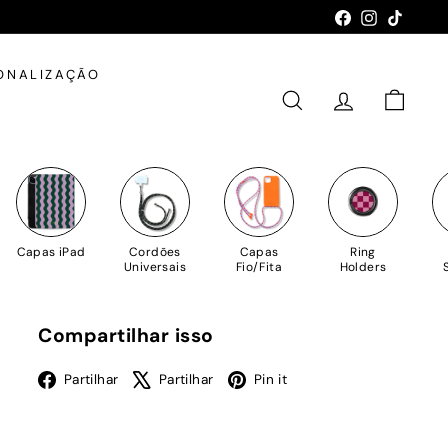
Facebook
Instagram
TikTok
ONALIZAÇÃO
PESQUISAR
CONTA
CARRIN
Capas iPad
Cordões
Capas
Ring
Universais
Fio/Fita
Holders
Compartilhar isso
Facebook
X
Pinterest
Partilhar
Partilhar
Pin it