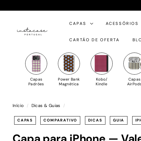
Saltar
para
I
o
CAPAS
ACESSÓRIOS
n
Conteúdo
s
CARTÃO DE OFERTA
BL
t
a
C
a
s
Capas
Power Bank
Kobo/
Capas
e
Padrões
Magnética
Kindle
AirPod
Início
/
Dicas & Guias
/
CAPAS
COMPARATIVO
DICAS
GUIA
IP
Capa para iPhone — Val