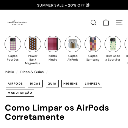
Saltar
SUMMER SALE - 20% OFF 🎁
para
✈️ PORTES GRÁTIS: +35€ 🇵🇹🇪🇸 | +50€ 🇪🇺
slideshow
I
o
pausa
n
Conteúdo
PESQUISAR
NAV
s
t
a
C
Capas
Power
Kobo/
Capas
Capas
InstaCase
I
a
Padrões
Bank
Kindle
AirPods
Samsung
x Sporting
Magnética
s
Início
/
Dicas & Guias
/
e
AIRPODS
DICAS
GUIA
HIGIENE
LIMPEZA
MANUTENÇÃO
Como Limpar os AirPods
Corretamente