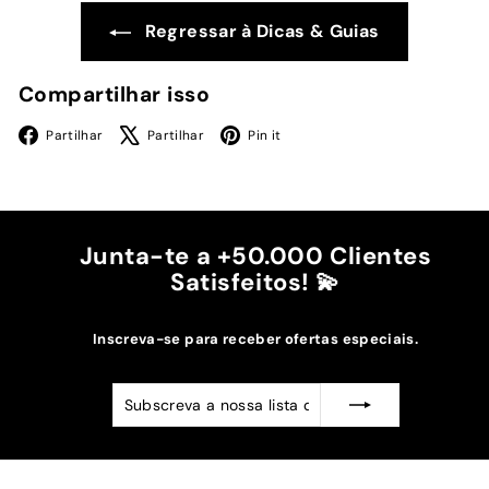
Regressar à Dicas & Guias
Compartilhar isso
Facebook
X
Pinterest
Partilhar
Partilhar
Pin it
Junta-te a +50.000 Clientes
Satisfeitos! 💫
Inscreva-se para receber ofertas especiais.
Subscreva
Subscrever
a
nossa
lista