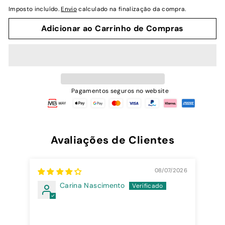
normal
de
Imposto incluído.
Envio
calculado na finalização da compra.
saldo
Adicionar ao Carrinho de Compras
Pagamentos seguros no website
Avaliações de Clientes
08/07/2026
Carina Nascimento
A c
A c