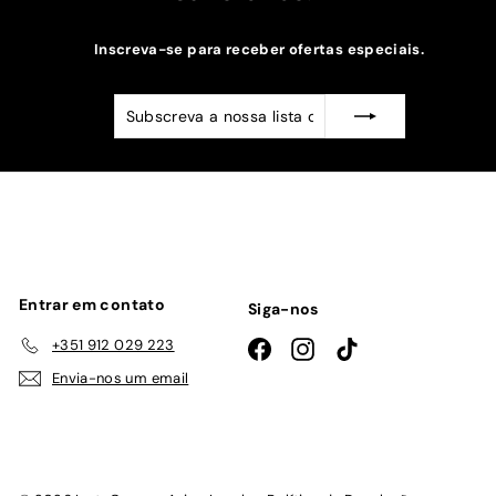
Inscreva-se para receber ofertas especiais.
Subscreva
Subscrever
a
nossa
lista
de
emails
Entrar em contato
Siga-nos
+351 912 029 223
Facebook
Instagram
TikTok
Envia-nos um email