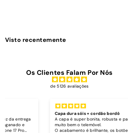
InstaCase
P
€
P
€29
90
€
€36
90
r
r
3
2
Poupe 19%
e
e
6
9
,
ç
ç
,
9
o
o
9
0
Visto recentemente
d
n
0
e
o
s
r
a
m
l
a
Os Clientes Falam Por Nós
d
l
o
de 5126 avaliações
Capa dura sóis + cordão bordô
A capa é super bonita, robusta e parece proteger
muito bem o telemóvel.
O acabamento é brilhante, os botões funcionam