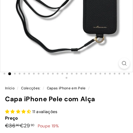
Início
/
Colecções:
/
Capas iPhone em Pele
/
Capa iPhone Pele com Alça
11 avaliações
Preço
Preço
Preço
€36,90
€29,90
€36
€29
90
90
Poupe 19%