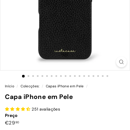
Início
/
Colecções:
/
Capas iPhone em Pele
/
Capa iPhone em Pele
251 avaliações
Preço
Preço
€29,90
€29
90