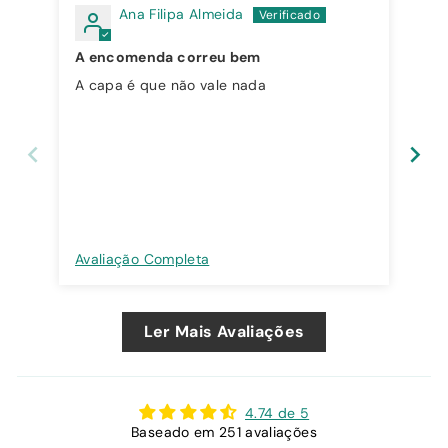
Ana Filipa Almeida
A encomenda correu bem
A capa é que não vale nada
Cap
Avaliação Completa
Ava
Ler Mais Avaliações
4.74 de 5
Baseado em 251 avaliações