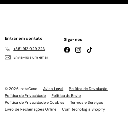
nossa
lista
de
emails
Entrar em contato
Siga-nos
+351 912 029 223
Facebook
Instagram
TikTok
Envia-nos um email
© 2026 InstaCase
Aviso Legal
Política de Devolução
Política de Privacidade
Política de Envio
Política de Privacidade e Cookies
Termos e Serviços
Livro de Reclamações Online
Com tecnologia Shopify