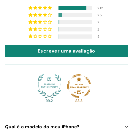
212
25
7
2
5
Escrever uma avaliação
99.2
83.3
Qual é o modelo do meu iPhone?