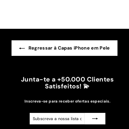
A cor bordô combinou na perfeição com os sóis
mais escuros da minha capa.
Recomendo!!
Regressar à Capas iPhone em Pele
Junta-te a +50.000 Clientes
Satisfeitos! 💫
Inscreva-se para receber ofertas especiais.
Subscreva
Subscrever
a