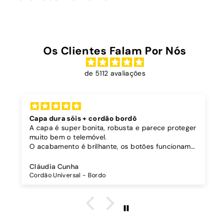
9
0
Os Clientes Falam Por Nós
de 5112 avaliações
Capa dura sóis + cordão bordô
A capa é super bonita, robusta e parece proteger
muito bem o telemóvel.
O acabamento é brilhante, os botões funcionam
bem.
Comprei também um cordão à parte para
Cláudia Cunha
pendurar o telemóvel e como a capa é dura o
Cordão Universal - Bordo
cordão fica bem preso!
O cordão é bastante comprido e ajustável, o que
é top, eu não uso no máximo e ele passa me a
cintura.