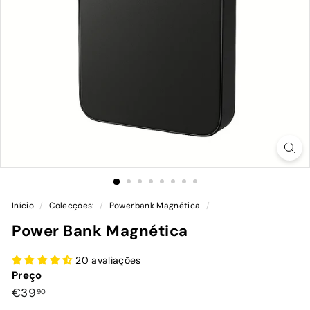
Início
/
Colecções:
/
Powerbank Magnética
/
Power Bank Magnética
20 avaliações
Preço
Preço
€39,90
€39
90