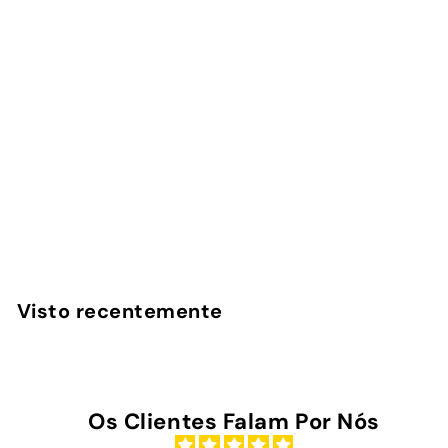
Power Bank Magnética
20
avaliações
InstaCase
€
€39
90
3
9
,
Visto recentemente
9
0
Os Clientes Falam Por Nós