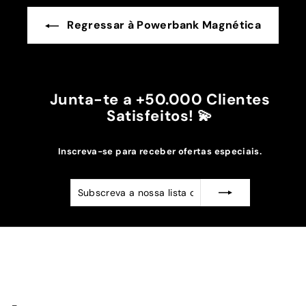
Regressar à Powerbank Magnética
Junta-te a +50.000 Clientes
Satisfeitos! 💫
Inscreva-se para receber ofertas especiais.
Subscreva
Subscrever
a
nossa
lista
de
emails