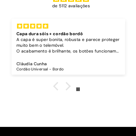
de 5112 avaliações
Capa dura sóis + cordão bordô
A capa é super bonita, robusta e parece proteger
muito bem o telemóvel.
O acabamento é brilhante, os botões funcionam
bem.
Comprei também um cordão à parte para
Cláudia Cunha
pendurar o telemóvel e como a capa é dura o
Cordão Universal - Bordo
cordão fica bem preso!
O cordão é bastante comprido e ajustável, o que
é top, eu não uso no máximo e ele passa me a
cintura.
A cor bordô combinou na perfeição com os sóis
mais escuros da minha capa.
Recomendo!!