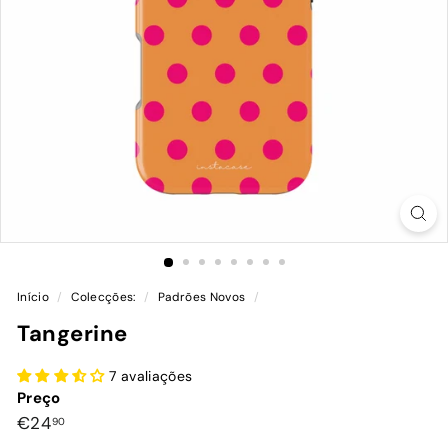
Início
/
Colecções:
/
Padrões Novos
/
Tangerine
7 avaliações
Preço
Preço
€24,90
€24
90