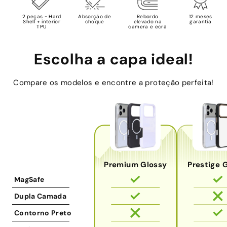
2 peças - Hard
Absorção de
Rebordo
12 meses
Shell + interior
choque
elevado na
garantia
TPU
camera e ecrã
Escolha a capa ideal!
Compare os modelos e encontre a proteção perfeita!
Premium Glossy
Prestige 
MagSafe
Dupla Camada
Contorno Preto