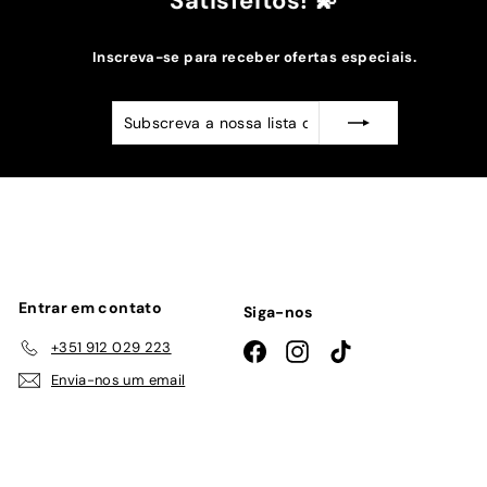
Satisfeitos! 💫
Inscreva-se para receber ofertas especiais.
Subscreva
Subscrever
a
nossa
lista
de
emails
Entrar em contato
Siga-nos
+351 912 029 223
Facebook
Instagram
TikTok
Envia-nos um email