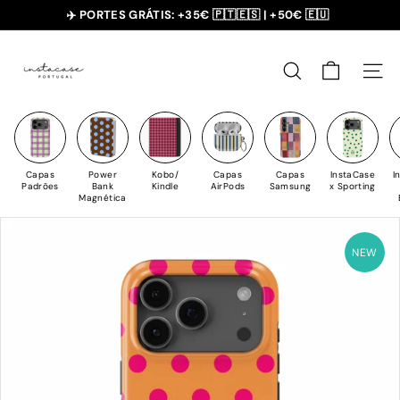
Saltar
✈️ PORTES GRÁTIS: +35€ 🇵🇹🇪🇸 | +50€ 🇪🇺
para
slideshow
I
o
pausa
n
Conteúdo
PESQUISAR
NAV
s
t
a
C
Capas
Power
Kobo/
Capas
Capas
InstaCase
I
a
Padrões
Bank
Kindle
AirPods
Samsung
x Sporting
Magnética
s
e
NEW