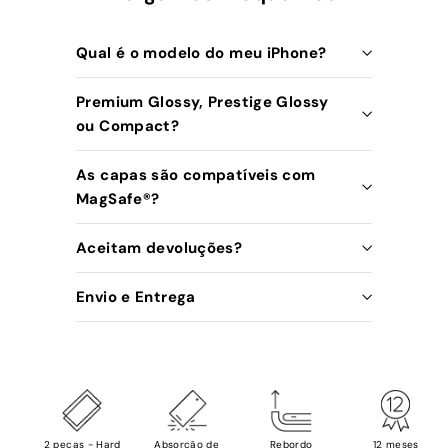
Qual é o modelo do meu iPhone?
Premium Glossy, Prestige Glossy
ou Compact?
As capas são compatíveis com
MagSafe®️?
Aceitam devoluções?
Envio e Entrega
2 peças - Hard
Absorção de
Rebordo
12 meses