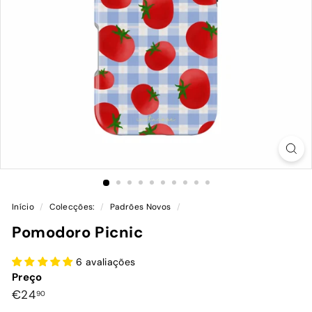
Início
/
Colecções:
/
Padrões Novos
/
Pomodoro Picnic
6 avaliações
Preço
Preço
€24,90
€24
90