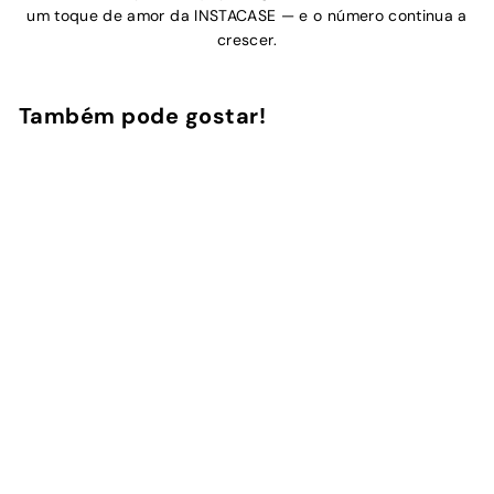
um toque de amor da INSTACASE — e o número continua a
crescer.
Também pode gostar!
Adicionar ao Carrinho de Compras
Pomodoro Picnic
6
avaliações
InstaCase