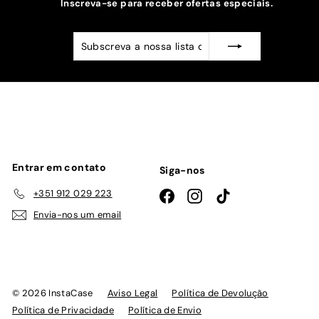
Inscreva-se para receber ofertas especiais.
Subscreva
Subscrever
a
nossa
lista
de
emails
Entrar em contato
Siga-nos
+351 912 029 223
Facebook
Instagram
TikTok
Envia-nos um email
© 2026 InstaCase
Aviso Legal
Política de Devolução
Política de Privacidade
Política de Envio