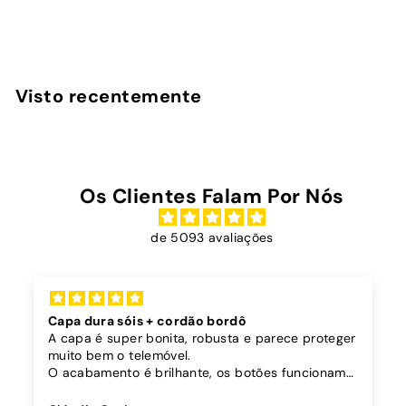
D
€19
90
Desde
e
s
d
Visto recentemente
e
€
1
9
Os Clientes Falam Por Nós
,
9
de 5093 avaliações
0
Capa dura sóis + cordão bordô
A capa é super bonita, robusta e parece proteger
muito bem o telemóvel.
O acabamento é brilhante, os botões funcionam
bem.