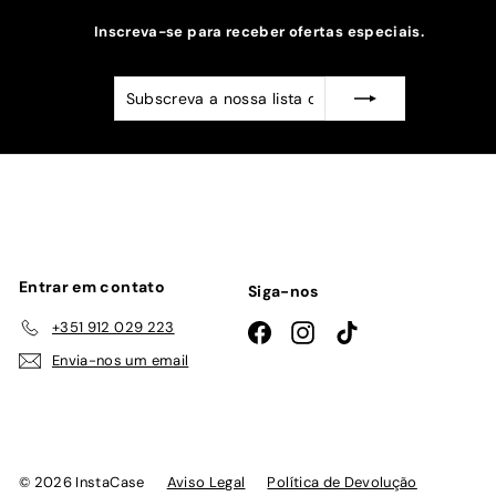
Inscreva-se para receber ofertas especiais.
Subscreva
Subscrever
a
nossa
lista
de
emails
Entrar em contato
Siga-nos
+351 912 029 223
Facebook
Instagram
TikTok
Envia-nos um email
© 2026 InstaCase
Aviso Legal
Política de Devolução