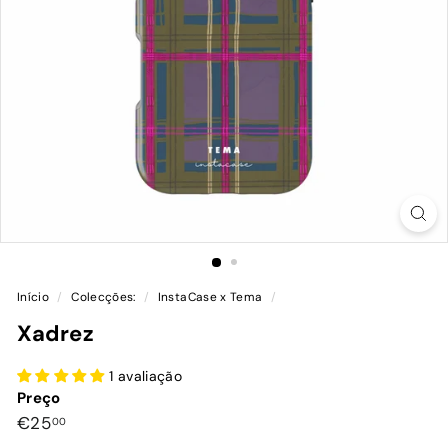
Início
/
Colecções:
/
InstaCase x Tema
/
Xadrez
1 avaliação
Preço
Preço
€25,00
€25
00