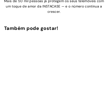
Mais de 50 mil pessoas já protegem os seus telemóveis com
um toque de amor da INSTACASE — e o número continua a
crescer.
Também pode gostar!
Adicionar ao Carrinho de Compras
Xadrez
1
avaliação