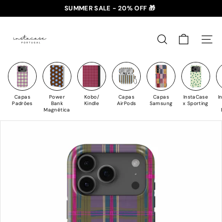
Saltar
SUMMER SALE - 20% OFF 🎁
para
✈️ PORTES GRÁTIS: +35€ 🇵🇹🇪🇸 | +50€ 🇪🇺
slideshow
I
o
pausa
n
Conteúdo
PESQUISAR
NAV
s
t
a
C
Capas
Power
Kobo/
Capas
Capas
InstaCase
I
a
Padrões
Bank
Kindle
AirPods
Samsung
x Sporting
Magnética
s
e