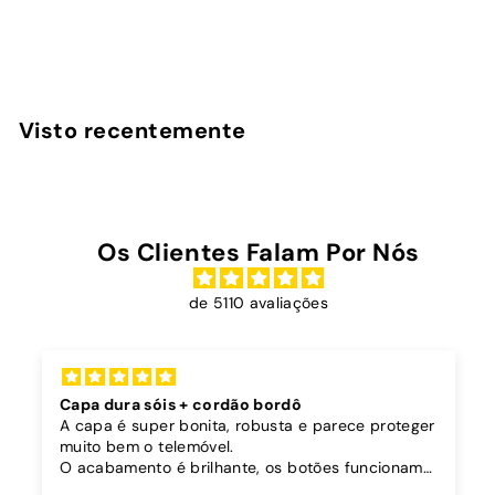
InstaCase
€
€25
00
2
5
,
Visto recentemente
0
0
Os Clientes Falam Por Nós
de 5110 avaliações
Capa dura sóis + cordão bordô
A capa é super bonita, robusta e parece proteger
muito bem o telemóvel.
O acabamento é brilhante, os botões funcionam
bem.