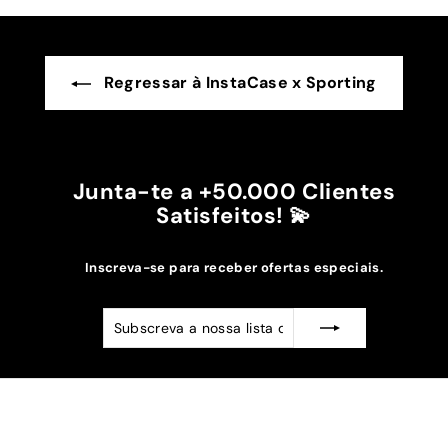
Regressar à InstaCase x Sporting
Junta-te a +50.000 Clientes
Satisfeitos! 💫
Inscreva-se para receber ofertas especiais.
Subscreva
Subscrever
a
nossa
lista
de
emails