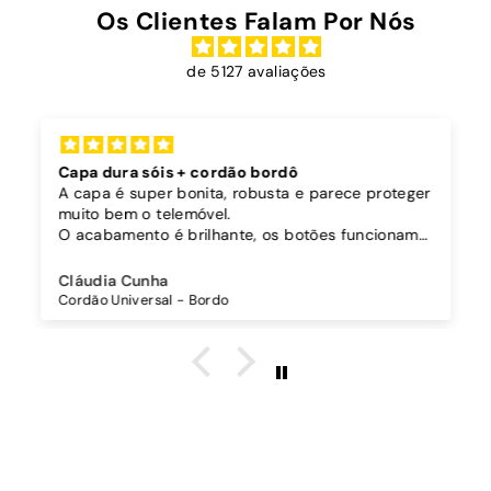
Os Clientes Falam Por Nós
de 5127 avaliações
Capa dura sóis + cordão bordô
A capa é super bonita, robusta e parece proteger
muito bem o telemóvel.
O acabamento é brilhante, os botões funcionam
bem.
Comprei também um cordão à parte para
Cláudia Cunha
pendurar o telemóvel e como a capa é dura o
Cordão Universal - Bordo
cordão fica bem preso!
O cordão é bastante comprido e ajustável, o que
é top, eu não uso no máximo e ele passa me a
cintura.
A cor bordô combinou na perfeição com os sóis
mais escuros da minha capa.
Recomendo!!