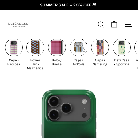
Saltar
SUMMER SALE - 20% OFF 🎁
para
✈️ PORTES GRÁTIS: +35€ 🇵🇹🇪🇸 | +50€ 🇪🇺
slideshow
I
o
pausa
n
Conteúdo
PESQUISAR
NAV
s
t
a
C
Capas
Power
Kobo/
Capas
Capas
InstaCase
I
a
Padrões
Bank
Kindle
AirPods
Samsung
x Sporting
Magnética
s
e