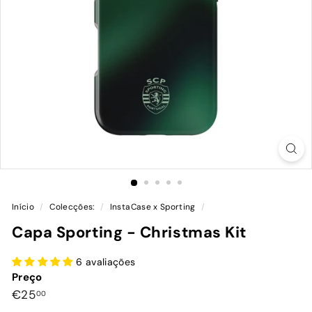
Início
/
Colecções:
/
InstaCase x Sporting
/
Capa Sporting - Christmas Kit
6 avaliações
Preço
Preço
€25,00
€25
00