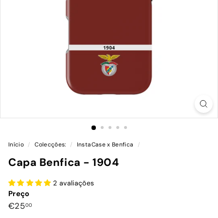
Início
/
Colecções:
/
InstaCase x Benfica
/
Capa Benfica - 1904
2 avaliações
Preço
Preço
€25,00
€25
00