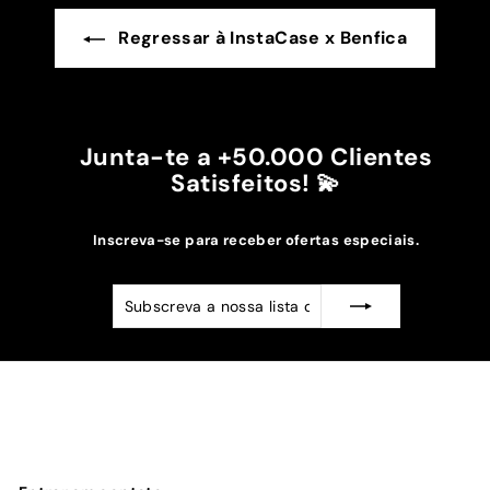
Regressar à InstaCase x Benfica
Junta-te a +50.000 Clientes
Satisfeitos! 💫
Inscreva-se para receber ofertas especiais.
Subscreva
Subscrever
a
nossa
lista
de
emails