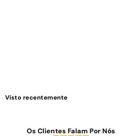
Capa Benfica - 1904
2
avaliações
InstaCase
€
€25
00
2
5
,
Visto recentemente
0
0
Os Clientes Falam Por Nós