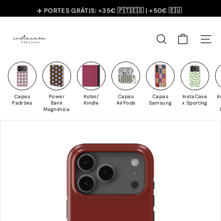
Saltar
✈️ PORTES GRÁTIS: +35€ 🇵🇹🇪🇸 | +50€ 🇪🇺
para
slideshow
I
o
pausa
n
Conteúdo
PESQUISAR
NAV
s
t
a
C
Capas
Power
Kobo/
Capas
Capas
InstaCase
I
a
Padrões
Bank
Kindle
AirPods
Samsung
x Sporting
Magnética
s
e