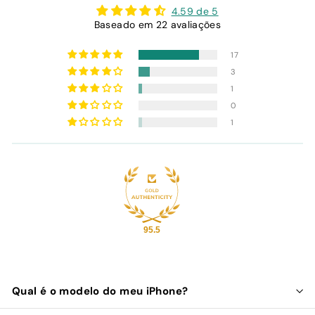
4.59 de 5
Baseado em 22 avaliações
17
3
1
0
1
95.5
Qual é o modelo do meu iPhone?