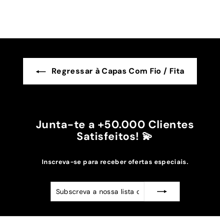
Regressar à Capas Com Fio / Fita
Junta-te a +50.000 Clientes
Satisfeitos! 💫
Inscreva-se para receber ofertas especiais.
Subscreva
Subscrever
a
nossa