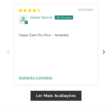
12/14/2025
Joana Garcia
Capa Com Fio Fino - Amarelo
Cap
Avaliação Completa
Ava
Ler Mais Avaliações