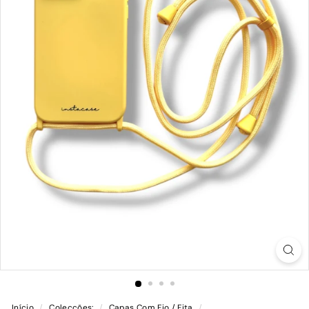
Início
/
Colecções:
/
Capas Com Fio / Fita
/