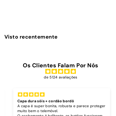
avaliações
InstaCase
D
€19
90
Desde
e
s
d
Visto recentemente
e
€
1
9
Os Clientes Falam Por Nós
,
9
de 5124 avaliações
0
Capa dura sóis + cordão bordô
A capa é super bonita, robusta e parece proteger
muito bem o telemóvel.
O acabamento é brilhante, os botões funcionam