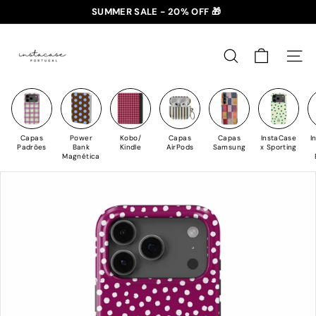
Saltar
SUMMER SALE - 20% OFF 🎁
para
✈️ PORTES GRÁTIS: +35€ 🇵🇹🇪🇸 | +50€ 🇪🇺
slideshow
I
o
pausa
n
Conteúdo
PESQUISAR
NAV
s
t
a
C
Capas
Power
Kobo/
Capas
Capas
InstaCase
I
a
Padrões
Bank
Kindle
AirPods
Samsung
x Sporting
Magnética
s
e