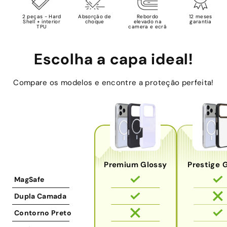
2 peças - Hard
Absorção de
Rebordo
12 meses
Shell + interior
choque
elevado na
garantia
TPU
camera e ecrã
Escolha a capa ideal!
Compare os modelos e encontre a proteção perfeita!
Premium Glossy
Prestige 
MagSafe
Dupla Camada
Contorno Preto