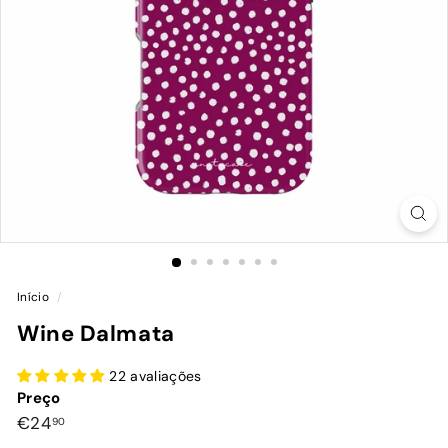
Início
/
Wine Dalmata
22 avaliações
Preço
Preço
€24,90
€24
90