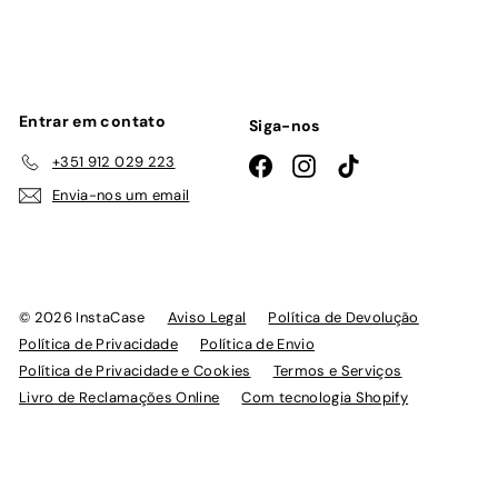
lista
de
emails
Entrar em contato
Siga-nos
+351 912 029 223
Facebook
Instagram
TikTok
Envia-nos um email
© 2026 InstaCase
Aviso Legal
Política de Devolução
Política de Privacidade
Política de Envio
Política de Privacidade e Cookies
Termos e Serviços
Livro de Reclamações Online
Com tecnologia Shopify