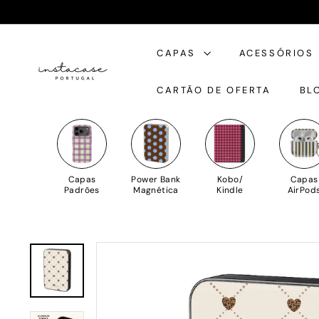
Saltar
para
I
o
CAPAS
ACESSÓRIOS
n
Conteúdo
s
CARTÃO DE OFERTA
BL
t
a
C
a
s
Capas
Power Bank
Kobo/
Capas
e
Padrões
Magnética
Kindle
AirPod