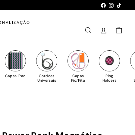
Facebook
Instagram
TikTok
ONALIZAÇÃO
PESQUISAR
CONTA
CARRIN
Capas iPad
Cordões
Capas
Ring
Universais
Fio/Fita
Holders