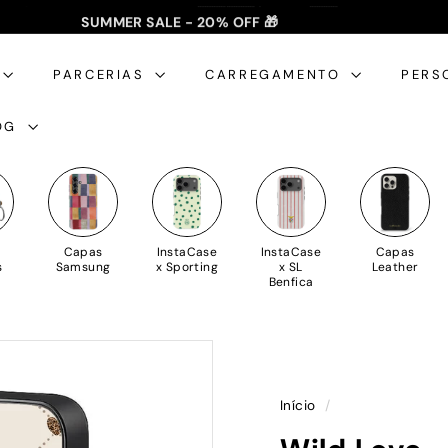
SUMMER SALE - 20% OFF 🎁
✈️ PORTES GRÁTIS: +35€ 🇵🇹🇪🇸 | +50€ 🇪🇺
slideshow
pausa
PARCERIAS
CARREGAMENTO
PERS
OG
Capas
InstaCase
InstaCase
Capas
s
Samsung
x Sporting
x SL
Leather
Benfica
Início
/