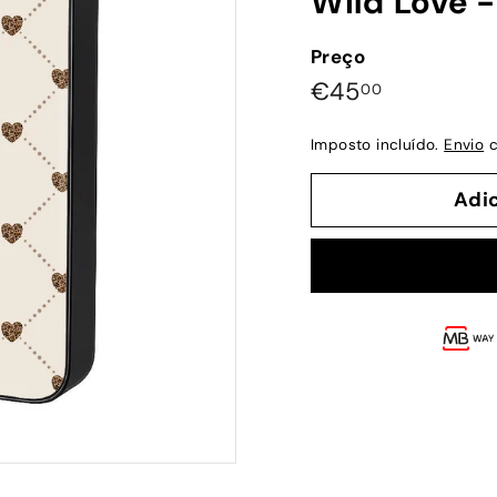
Wild Love 
Preço
Preço
€45,00
€45
00
normal
Imposto incluído.
Envio
c
Adi