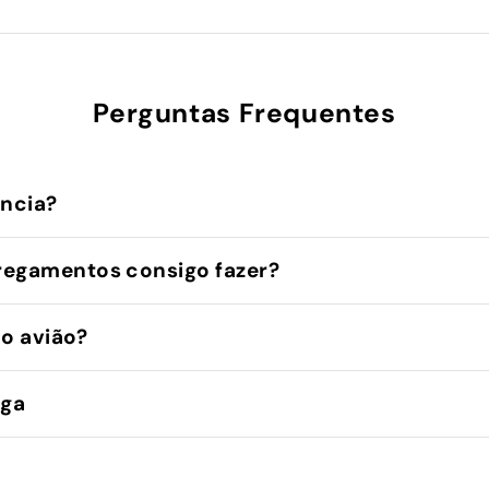
Perguntas Frequentes
ência?
regamentos consigo fazer?
no avião?
ega