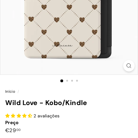
Início
/
Wild Love - Kobo/Kindle
2 avaliações
Preço
Preço
€29,00
€29
00