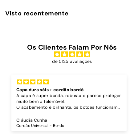
9
,
Visto recentemente
0
0
Os Clientes Falam Por Nós
de 5125 avaliações
Capa dura sóis + cordão bordô
A capa é super bonita, robusta e parece proteger
muito bem o telemóvel.
O acabamento é brilhante, os botões funcionam
bem.
Comprei também um cordão à parte para
Cláudia Cunha
pendurar o telemóvel e como a capa é dura o
Cordão Universal - Bordo
cordão fica bem preso!
O cordão é bastante comprido e ajustável, o que