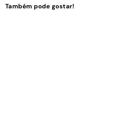
Também pode gostar!
Adicionar ao Carrinho de Compras
Wild Love -
Kobo/Kindle
2
avaliações
InstaCase
€
€29
00
2