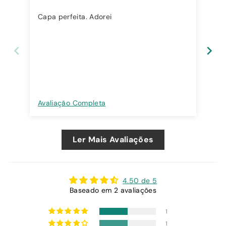
Capa perfeita. Adorei
Wil
Avaliação Completa
Ava
Ler Mais Avaliações
4.50 de 5
Baseado em 2 avaliações
1
1