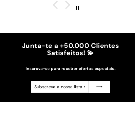
é top, eu não uso no máximo e ele passa me a
cintura.
A cor bordô combinou na perfeição com os sóis
mais escuros da minha capa.
Recomendo!!
Junta-te a +50.000 Clientes
Satisfeitos! 💫
Inscreva-se para receber ofertas especiais.
Subscreva
Subscrever
a
nossa
lista
de
emails