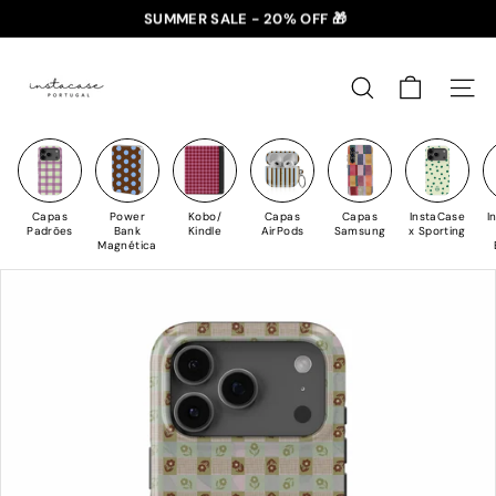
Saltar
SUMMER SALE - 20% OFF 🎁
para
✈️ PORTES GRÁTIS: +35€ 🇵🇹🇪🇸 | +50€ 🇪🇺
slideshow
I
o
pausa
n
Conteúdo
PESQUISAR
NAV
s
t
a
C
Capas
Power
Kobo/
Capas
Capas
InstaCase
I
a
Padrões
Bank
Kindle
AirPods
Samsung
x Sporting
Magnética
s
e