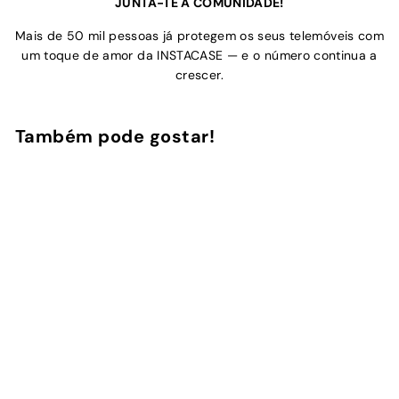
JUNTA-TE À COMUNIDADE!
Mais de 50 mil pessoas já protegem os seus telemóveis com
um toque de amor da INSTACASE — e o número continua a
crescer.
Também pode gostar!
Adicionar ao Carrinho de Compras
Vichy Flores