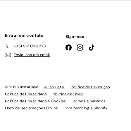
lista
de
emails
Entrar em contato
Siga-nos
+351 912 029 223
Facebook
Instagram
TikTok
Envia-nos um email
© 2026 InstaCase
Aviso Legal
Política de Devolução
Política de Privacidade
Política de Envio
Política de Privacidade e Cookies
Termos e Serviços
Livro de Reclamações Online
Com tecnologia Shopify