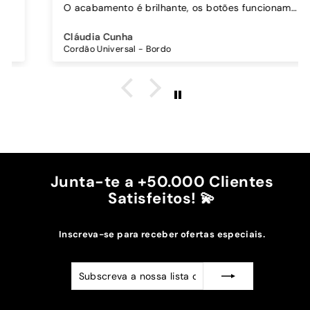
O acabamento é brilhante, os botões funcionam
bem.
Comprei também um cordão à parte para
Cláudia Cunha
pendurar o telemóvel e como a capa é dura o
Cordão Universal - Bordo
cordão fica bem preso!
O cordão é bastante comprido e ajustável, o que
é top, eu não uso no máximo e ele passa me a
cintura.
A cor bordô combinou na perfeição com os sóis
mais escuros da minha capa.
Recomendo!!
Junta-te a +50.000 Clientes
Satisfeitos! 💫
Inscreva-se para receber ofertas especiais.
Subscreva
Subscrever
a
nossa