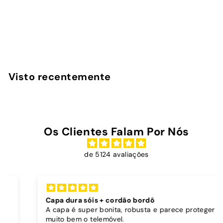
3
avaliações
InstaCase
€
€25
00
2
5
,
Visto recentemente
0
0
Os Clientes Falam Por Nós
de 5124 avaliações
Capa dura sóis + cordão bordô
A capa é super bonita, robusta e parece proteger
muito bem o telemóvel.