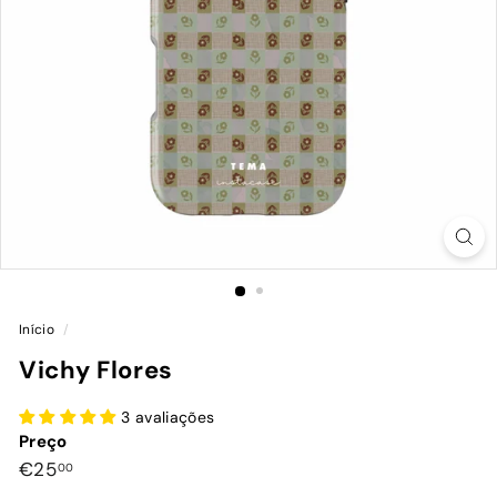
Início
/
Vichy Flores
3 avaliações
Preço
Preço
€25,00
€25
00