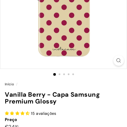
Início
/
Vanilla Berry - Capa Samsung
Premium Glossy
15 avaliações
Preço
Preço
€24,90
€24
90