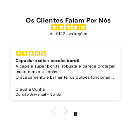
Os Clientes Falam Por Nós
de 5122 avaliações
Capa dura sóis + cordão bordô
A capa é super bonita, robusta e parece proteger
muito bem o telemóvel.
O acabamento é brilhante, os botões funcionam
bem.
Comprei também um cordão à parte para
Cláudia Cunha
pendurar o telemóvel e como a capa é dura o
Cordão Universal - Bordo
cordão fica bem preso!
O cordão é bastante comprido e ajustável, o que
é top, eu não uso no máximo e ele passa me a
cintura.
A cor bordô combinou na perfeição com os sóis
mais escuros da minha capa.