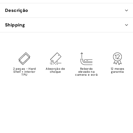
Descrição
Shipping
2 peças - Hard
Absorção de
Rebordo
12 meses
Shell + interior
choque
elevado na
garantia
TPU
camera e ecrã