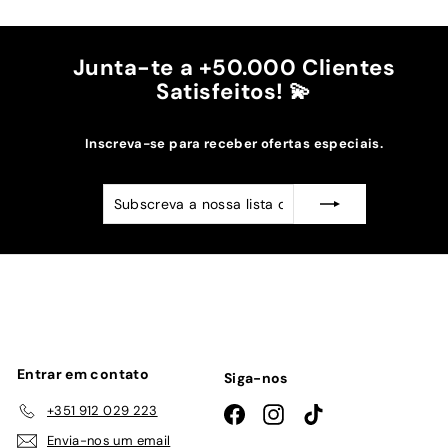
Recomendo!!
Junta-te a +50.000 Clientes
Satisfeitos! 💫
Inscreva-se para receber ofertas especiais.
Subscreva
Subscrever
a
nossa
lista
de
emails
Entrar em contato
Siga-nos
+351 912 029 223
Facebook
Instagram
TikTok
Envia-nos um email