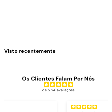
Vanilla Berry - Capa
iPad
InstaCase
€
€39
00
3
9
,
Visto recentemente
0
0
Os Clientes Falam Por Nós
de 5124 avaliações