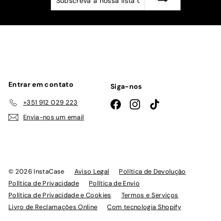
a
nossa
lista
de
emails
Entrar em contato
Siga-nos
+351 912 029 223
Facebook
Instagram
TikTok
Envia-nos um email
© 2026 InstaCase
Aviso Legal
Política de Devolução
Política de Privacidade
Política de Envio
Política de Privacidade e Cookies
Termos e Serviços
Livro de Reclamações Online
Com tecnologia Shopify