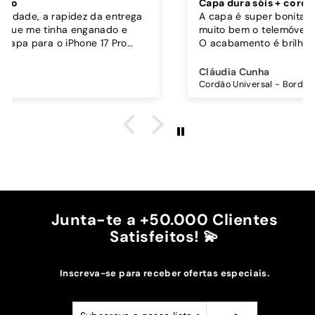
Capa dura sóis + cordão bordô
A capa é super bonita, robusta e parece proteger
muito bem o telemóvel.
O acabamento é brilhante, os botões funcionam
bem.
Comprei também um cordão à parte para
Cláudia Cunha
pendurar o telemóvel e como a capa é dura o
Cordão Universal - Bordo
cordão fica bem preso!
O cordão é bastante comprido e ajustável, o que
é top, eu não uso no máximo e ele passa me a
cintura.
A cor bordô combinou na perfeição com os sóis
mais escuros da minha capa.
Recomendo!!
Junta-te a +50.000 Clientes
Satisfeitos! 💫
Inscreva-se para receber ofertas especiais.
Subscreva
Subscrever