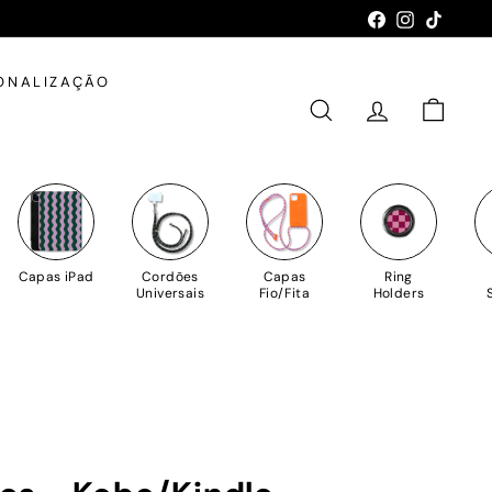
Facebook
Instagram
TikTok
ONALIZAÇÃO
PESQUISAR
CONTA
CARRIN
Capas iPad
Cordões
Capas
Ring
Universais
Fio/Fita
Holders