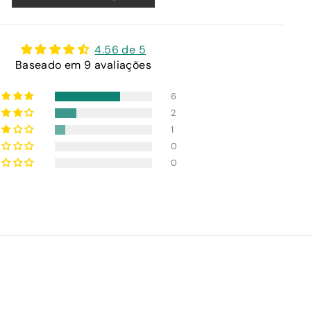
4.56 de 5
Baseado em 9 avaliações
6
2
1
0
0