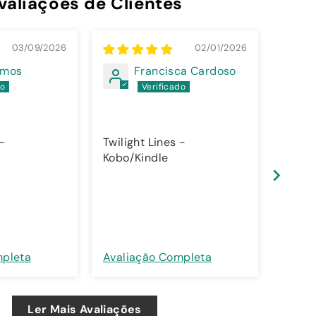
valiações de Clientes
03/09/2026
02/01/2026
amos
Francisca Cardoso
 -
Twilight Lines -
Twilig
Kobo/Kindle
Kobo/
mpleta
Avaliação Completa
Avali
Ler Mais Avaliações