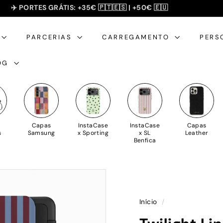
SUMMER SALE - 20% OFF 🎁
✈️ PORTES GRÁTIS: +35€ 🇵🇹🇪🇸 | +50€ 🇪🇺
slideshow
pausa
PARCERIAS
CARREGAMENTO
PERS
OG
Capas
InstaCase
InstaCase
Capas
s
Samsung
x Sporting
x SL
Leather
Benfica
Início
/