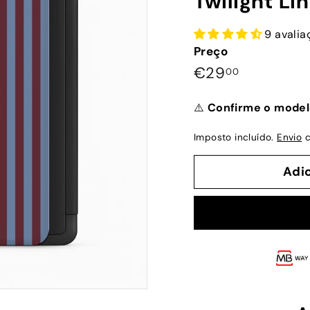
Twilight Li
9 avalia
Preço
Preço
€29,00
€29
00
normal
⚠️
Confirme o model
Imposto incluído.
Envio
c
Adi