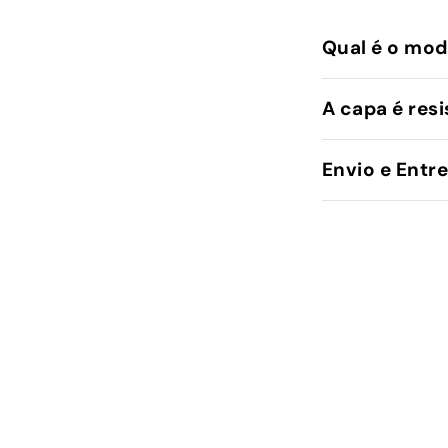
Qual é o mod
A capa é resi
Envio e Entr