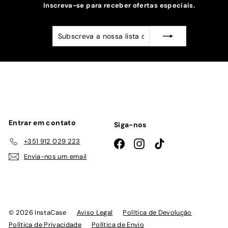
Inscreva-se para receber ofertas especiais.
Subscreva
Subscrever
a
nossa
lista
de
emails
Entrar em contato
Siga-nos
+351 912 029 223
Facebook
Instagram
TikTok
Envia-nos um email
© 2026 InstaCase
Aviso Legal
Política de Devolução
Política de Privacidade
Política de Envio