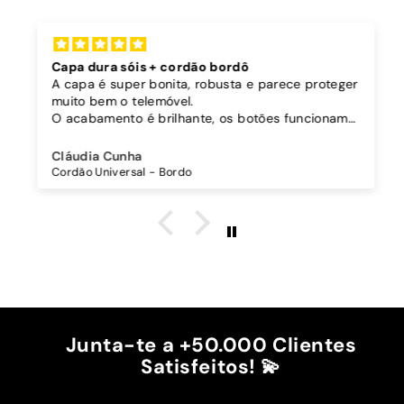
Capa dura sóis + cordão bordô
A capa é super bonita, robusta e parece proteger
muito bem o telemóvel.
O acabamento é brilhante, os botões funcionam
bem.
Comprei também um cordão à parte para
Cláudia Cunha
pendurar o telemóvel e como a capa é dura o
Cordão Universal - Bordo
cordão fica bem preso!
O cordão é bastante comprido e ajustável, o que
é top, eu não uso no máximo e ele passa me a
cintura.
A cor bordô combinou na perfeição com os sóis
mais escuros da minha capa.
Recomendo!!
Junta-te a +50.000 Clientes
Satisfeitos! 💫