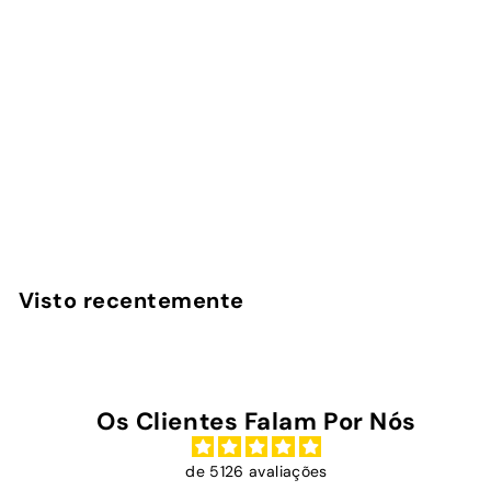
Turtle - Power Bank
Magnética
InstaCase
€
€45
00
4
5
,
Visto recentemente
0
0
Os Clientes Falam Por Nós
de 5126 avaliações