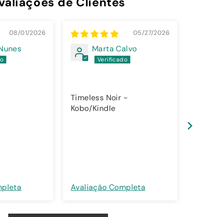
valiações de Clientes
08/01/2026
05/27/2026
 Nunes
Marta Calvo
Timeless Noir -
Kobo/Kindle
Timel
Kobo/
mpleta
Avaliação Completa
Avali