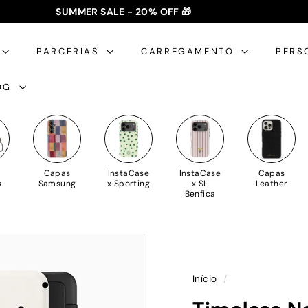
SUMMER SALE - 20% OFF 🎁
✈️ PORTES GRÁTIS: +35€ 🇵🇹🇪🇸 | +50€ 🇪🇺
slideshow
pausa
PARCERIAS
CARREGAMENTO
PERS
OG
Capas
InstaCase
InstaCase
Capas
s
Samsung
x Sporting
x SL
Leather
Benfica
Início
/