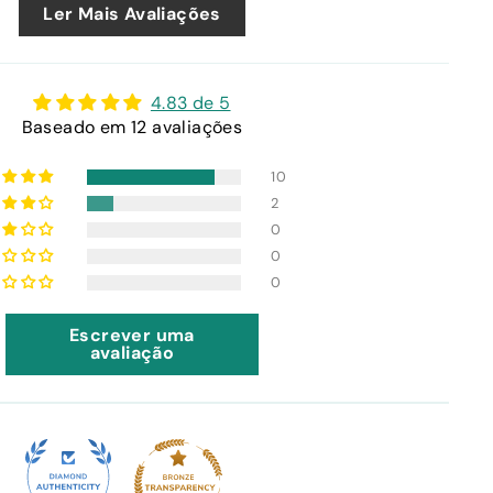
Ler Mais Avaliações
4.83 de 5
Baseado em 12 avaliações
10
2
0
0
0
Escrever uma
avaliação