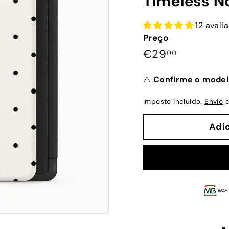
Timeless N
12 avali
Preço
Preço
€29,00
€29
00
normal
⚠️
Confirme o model
Imposto incluído.
Envio
c
Adi