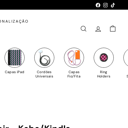
Facebook
Instagram
TikTok
ONALIZAÇÃO
PESQUISAR
CONTA
CARRIN
Capas iPad
Cordões
Capas
Ring
Universais
Fio/Fita
Holders