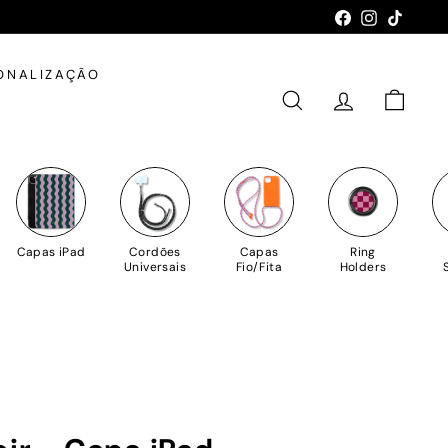
Facebook
Instagram
TikTok
ONALIZAÇÃO
PESQUISAR
CONTA
CARRIN
Capas iPad
Cordões
Capas
Ring
Universais
Fio/Fita
Holders