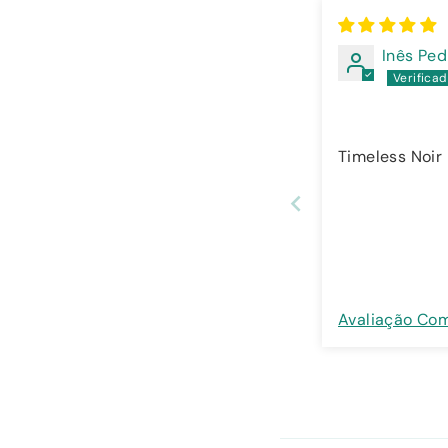
Inês Ped
Timeless Noir
Avaliação Co