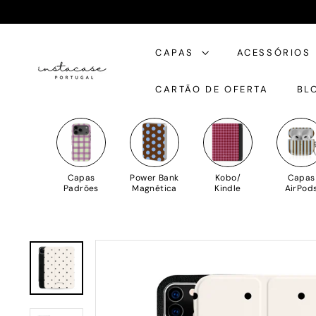
Saltar
para
I
o
CAPAS
ACESSÓRIOS
n
Conteúdo
s
CARTÃO DE OFERTA
BL
t
a
C
a
s
Capas
Power Bank
Kobo/
Capas
e
Padrões
Magnética
Kindle
AirPod