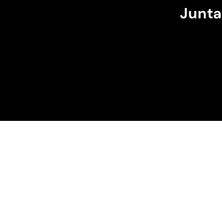
máximo e ele passa m
Junta
cintura.
A cor bordô combinou
perfeição com os sóis
escuros da minha cap
Recomendo!!