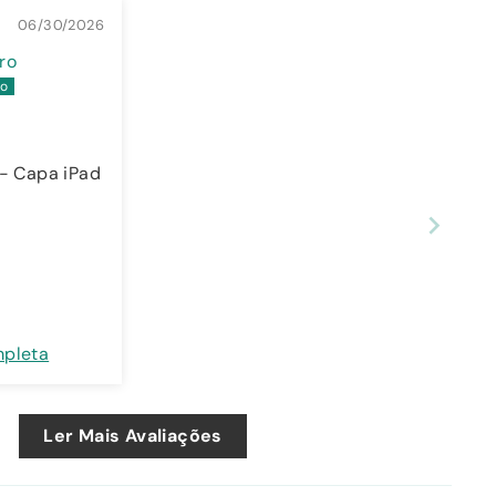
06/30/2026
ro
 - Capa iPad
mpleta
Ler Mais Avaliações