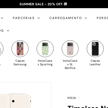
SUMMER SALE - 20% OFF 🎁
✈️ PORTES GRÁTIS: +35€ 🇵🇹🇪🇸 | +50€ 🇪🇺
slideshow
pausa
PARCERIAS
CARREGAMENTO
PERS
OG
Capas
InstaCase
InstaCase
Capas
s
Samsung
x Sporting
x SL
Leather
Benfica
Início
/