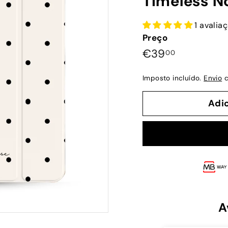
Timeless No
1 avalia
Preço
Preço
€39,00
€39
00
normal
Imposto incluído.
Envio
c
Adi
A