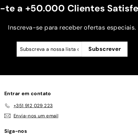
e a
Obrigado
-te a +50.000 Clientes Satisfe
 na
 mais
Inscreva-se para receber ofertas especiais.
a.
Subscreva
Subscrever
Subscrever
a
nossa
lista
de
emails
Entrar em contato
+351 912 029 223
Envia-nos um email
Siga-nos