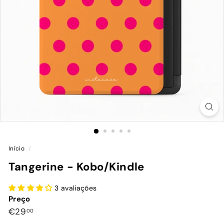
Início
/
Tangerine - Kobo/Kindle
3 avaliações
Preço
Preço
€29,00
€29
00