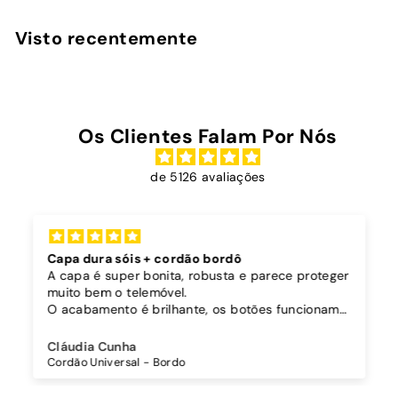
9
,
Visto recentemente
0
0
Os Clientes Falam Por Nós
de 5126 avaliações
Capa dura sóis + cordão bordô
A capa é super bonita, robusta e parece proteger
muito bem o telemóvel.
O acabamento é brilhante, os botões funcionam
bem.
Comprei também um cordão à parte para
Cláudia Cunha
pendurar o telemóvel e como a capa é dura o
Cordão Universal - Bordo
cordão fica bem preso!
O cordão é bastante comprido e ajustável, o que