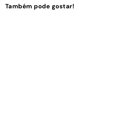
Também pode gostar!
Adicionar ao Carrinho de Compras
Tangerine -
Kobo/Kindle
3
avaliações
InstaCase
€
€29
00
2