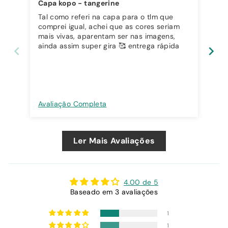
Capa kopo - tangerine
Tal como referi na capa para o tlm que
Tan
comprei igual, achei que as cores seriam
mais vivas, aparentam ser nas imagens,
ainda assim super gira 🥰 entrega rápida
Avaliação Completa
Ava
Ler Mais Avaliações
4.00 de 5
Baseado em 3 avaliações
1
1