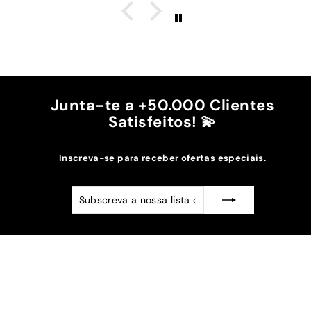
é top, eu não uso no máximo e ele passa me a
cintura.
A cor bordô combinou na perfeição com os sóis
mais escuros da minha capa.
Recomendo!!
Junta-te a +50.000 Clientes
Satisfeitos! 💫
Inscreva-se para receber ofertas especiais.
Subscreva
Subscrever
a
nossa
lista
de
emails