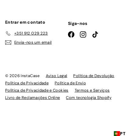
emails
Entrar em contato
Siga-nos
+351 912 029 223
Facebook
Instagram
TikTok
Envia-nos um email
© 2026 InstaCase
Aviso Legal
Política de Devolução
Política de Privacidade
Política de Envio
Política de Privacidade e Cookies
Termos e Serviços
Livro de Reclamações Online
Com tecnologia Shopify
PT