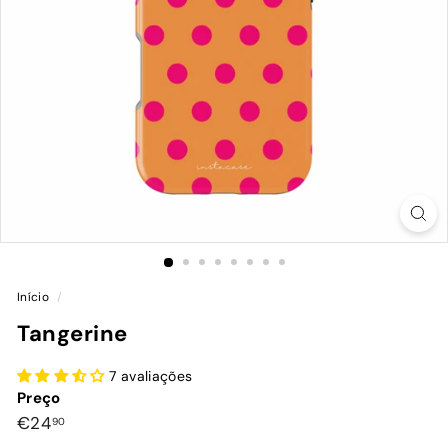
Início
/
Tangerine
7 avaliações
Preço
Preço
€24,90
€24
90