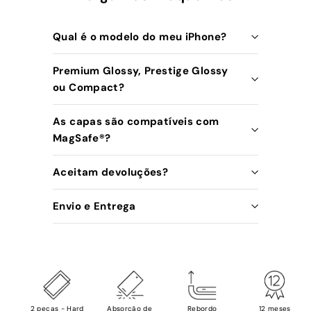
Qual é o modelo do meu iPhone?
Premium Glossy, Prestige Glossy
ou Compact?
As capas são compatíveis com
MagSafe®️?
Aceitam devoluções?
Envio e Entrega
2 peças - Hard
Absorção de
Rebordo
12 meses