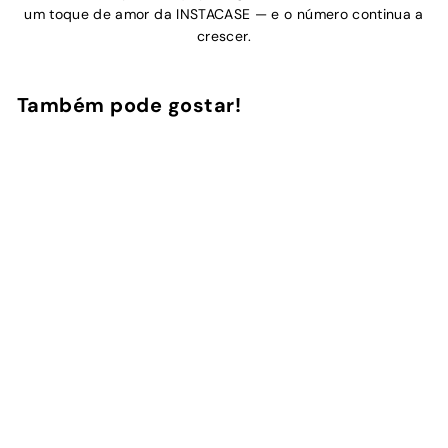
um toque de amor da INSTACASE — e o número continua a
crescer.
Também pode gostar!
Adicionar ao Carrinho de Compras
NEW
Tangerine
7
avaliações
InstaCase