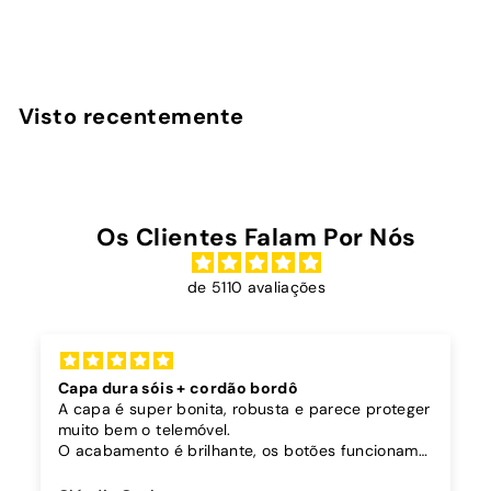
D
€19
90
Desde
e
s
d
Visto recentemente
e
€
1
9
Os Clientes Falam Por Nós
,
9
de 5110 avaliações
0
Capa dura sóis + cordão bordô
A capa é super bonita, robusta e parece proteger
muito bem o telemóvel.
O acabamento é brilhante, os botões funcionam
bem.