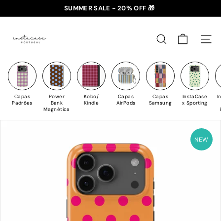
Saltar
SUMMER SALE - 20% OFF 🎁
para
✈️ PORTES GRÁTIS: +35€ 🇵🇹🇪🇸 | +50€ 🇪🇺
slideshow
I
o
pausa
n
Conteúdo
PESQUISAR
NAV
s
t
a
C
Capas
Power
Kobo/
Capas
Capas
InstaCase
I
a
Padrões
Bank
Kindle
AirPods
Samsung
x Sporting
Magnética
s
e
NEW