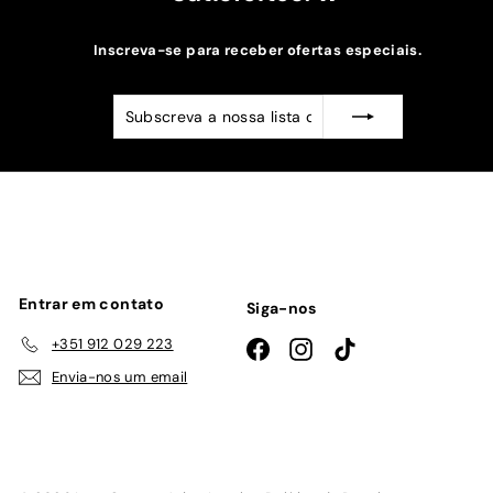
Inscreva-se para receber ofertas especiais.
Subscreva
Subscrever
a
nossa
lista
de
emails
Entrar em contato
Siga-nos
+351 912 029 223
Facebook
Instagram
TikTok
Envia-nos um email