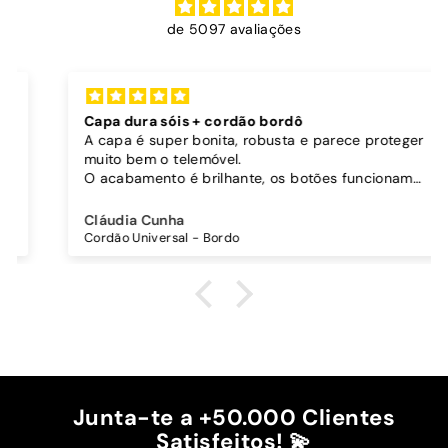
de 5097 avaliações
Capa dura sóis + cordão bordô
A capa é super bonita, robusta e parece proteger
muito bem o telemóvel.
O acabamento é brilhante, os botões funcionam
bem.
Comprei também um cordão à parte para
Cláudia Cunha
pendurar o telemóvel e como a capa é dura o
Cordão Universal - Bordo
cordão fica bem preso!
O cordão é bastante comprido e ajustável, o que
é top, eu não uso no máximo e ele passa me a
cintura.
A cor bordô combinou na perfeição com os sóis
mais escuros da minha capa.
Recomendo!!
Junta-te a +50.000 Clientes
Satisfeitos! 💫