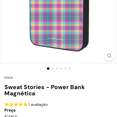
Início
/
Sweat Stories - Power Bank
Magnética
1 avaliação
Preço
Preço
€45,00
€45
00