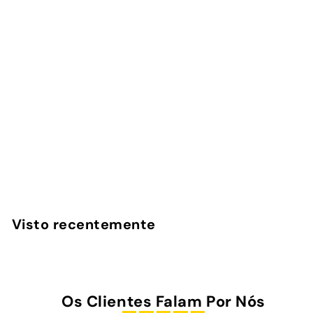
Sweat Stories - Power
Bank Magnética
1
avaliação
InstaCase
€
€45
00
4
5
,
Visto recentemente
0
0
Os Clientes Falam Por Nós