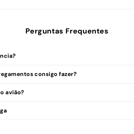
Perguntas Frequentes
ência?
regamentos consigo fazer?
no avião?
ega