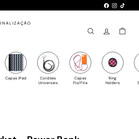
Facebook
Instagram
TikTok
ONALIZAÇÃO
PESQUISAR
CONTA
CARRIN
Capas iPad
Cordões
Capas
Ring
Universais
Fio/Fita
Holders