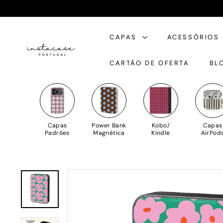
Saltar
para
I
o
CAPAS
ACESSÓRIOS
n
Conteúdo
s
CARTÃO DE OFERTA
BL
t
a
C
a
s
Capas
Power Bank
Kobo/
Capas
e
Padrões
Magnética
Kindle
AirPod