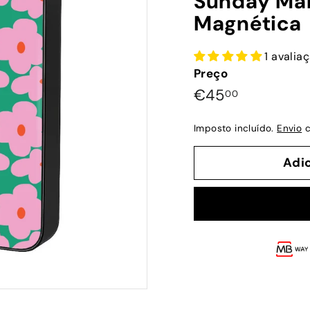
Sunday Mar
Magnética
1 avalia
Preço
Preço
€45,00
€45
00
normal
Imposto incluído.
Envio
c
Adi