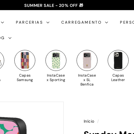
SUMMER SALE - 20% OFF 🎁
✈️ PORTES GRÁTIS: +35€ 🇵🇹🇪🇸 | +50€ 🇪🇺
slideshow
pausa
PARCERIAS
CARREGAMENTO
PERS
OG
Capas
InstaCase
InstaCase
Capas
s
Samsung
x Sporting
x SL
Leather
Benfica
Início
/