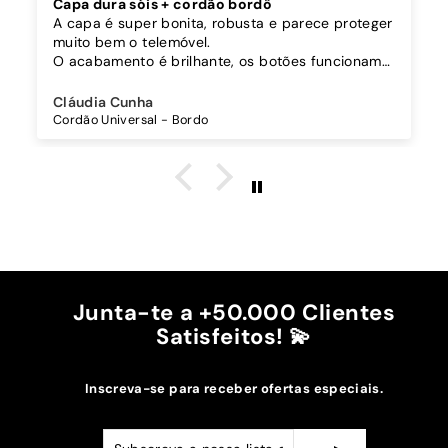
Capa dura sóis + cordão bordô
A capa é super bonita, robusta e parece proteger
muito bem o telemóvel.
O acabamento é brilhante, os botões funcionam
bem.
Comprei também um cordão à parte para
Cláudia Cunha
pendurar o telemóvel e como a capa é dura o
Cordão Universal - Bordo
cordão fica bem preso!
O cordão é bastante comprido e ajustável, o que
é top, eu não uso no máximo e ele passa me a
cintura.
A cor bordô combinou na perfeição com os sóis
mais escuros da minha capa.
Recomendo!!
Junta-te a +50.000 Clientes
Satisfeitos! 💫
Inscreva-se para receber ofertas especiais.
Subscreva
Subscrever