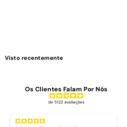
Sunday Market -
Capa iPad
InstaCase
€
€39
00
3
9
,
Visto recentemente
0
0
Os Clientes Falam Por Nós
de 5122 avaliações