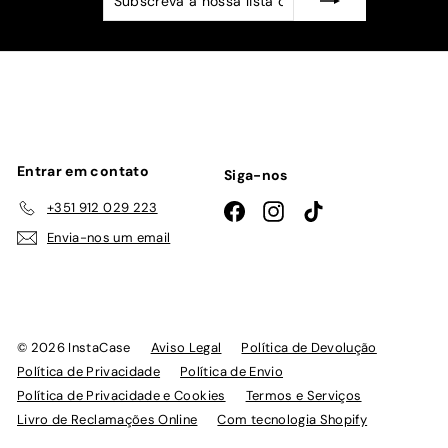
a
nossa
lista
de
emails
Entrar em contato
Siga-nos
+351 912 029 223
Facebook
Instagram
TikTok
Envia-nos um email
© 2026 InstaCase
Aviso Legal
Política de Devolução
Política de Privacidade
Política de Envio
Política de Privacidade e Cookies
Termos e Serviços
Livro de Reclamações Online
Com tecnologia Shopify