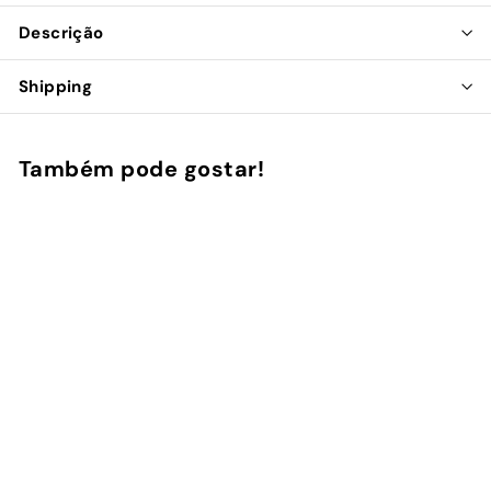
Descrição
Shipping
Também pode gostar!
Adicionar ao Carrinho de Compras
Sunday Market -