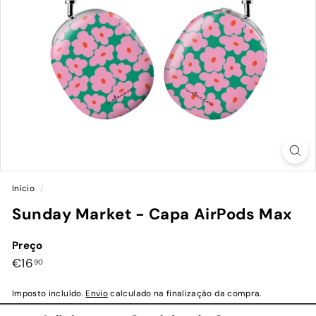
Início
/
Sunday Market - Capa AirPods Max
Preço
Preço
€16,90
€16
90
normal
Imposto incluído.
Envio
calculado na finalização da compra.