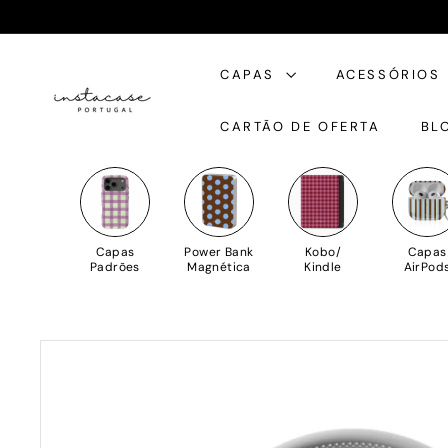
Saltar
para
I
o
CAPAS
ACESSÓRIOS
n
Conteúdo
s
CARTÃO DE OFERTA
BL
t
a
C
a
s
Capas
Power Bank
Kobo/
Capas
e
Padrões
Magnética
Kindle
AirPod