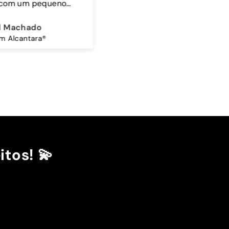
ina Amorim
Sandra Antunes
Mocha Sky - Capa Samsung Premium Glossy
Cordão Universal - Bordo
itos! 💫