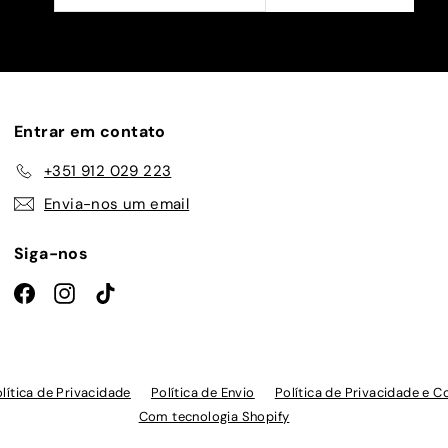
a
nossa
lista
de
emails
Entrar em contato
+351 912 029 223
Envia-nos um email
Siga-nos
Facebook
Instagram
TikTok
lítica de Privacidade
Política de Envio
Política de Privacidade e C
Com tecnologia Shopify