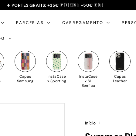
SUMMER SALE - 20% OFF 🎁
slideshow
pausa
PARCERIAS
CARREGAMENTO
PERS
OG
Capas
InstaCase
InstaCase
Capas
s
Samsung
x Sporting
x SL
Leather
Benfica
Início
/