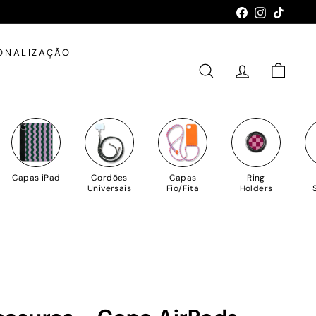
Facebook
Instagram
TikTok
ONALIZAÇÃO
PESQUISAR
CONTA
CARRIN
Capas iPad
Cordões
Capas
Ring
Universais
Fio/Fita
Holders