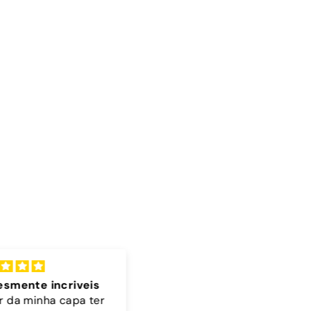
lente
Cordão
 bonita 🤎🩵
A cor do cordão é linda