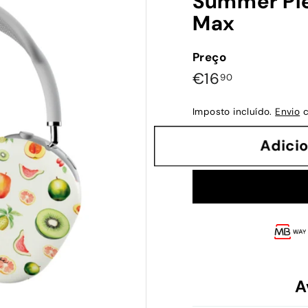
Summer Ple
Max
Preço
Preço
€16,90
€16
90
normal
Imposto incluído.
Envio
c
Adi
A