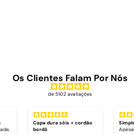
Os Clientes Falam Por Nós
de 5102 avaliações
rdão
Simplesmente incriveis
Exce
Apesar da minha capa ter
Muito