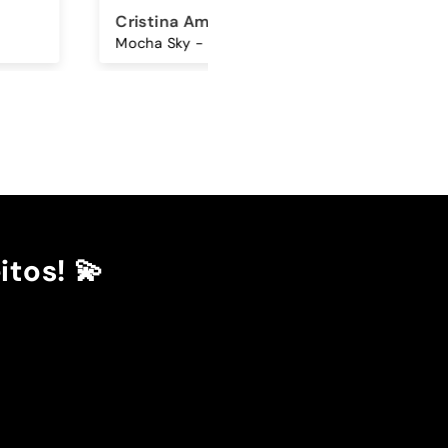
ina Amorim
Sandra Antunes
Mocha Sky - Capa Samsung Premium Glossy
Cordão Universal - Bordo
itos! 💫