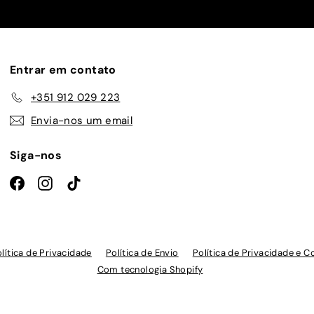
lista
de
emails
Entrar em contato
+351 912 029 223
Envia-nos um email
Siga-nos
Facebook
Instagram
TikTok
lítica de Privacidade
Política de Envio
Política de Privacidade e C
Com tecnologia Shopify