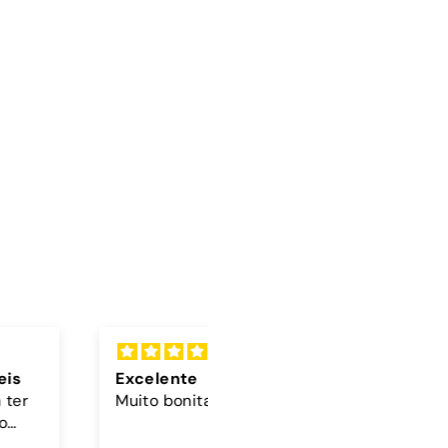
lente
Cordão
 bonita 🤎🩵
A cor do cordão é linda