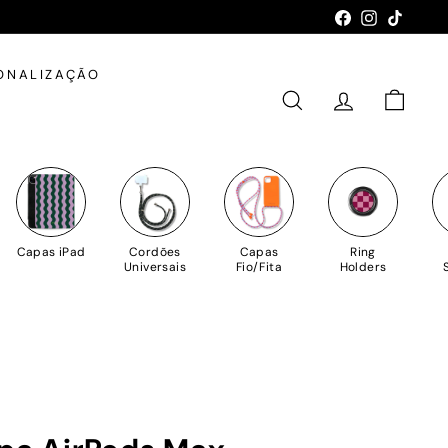
Facebook
Instagram
TikTok
ONALIZAÇÃO
PESQUISAR
CONTA
CARRIN
Capas iPad
Cordões
Capas
Ring
Universais
Fio/Fita
Holders