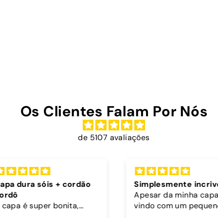
Os Clientes Falam Por Nós
de 5107 avaliações
rdão
Simplesmente incriveis
Exce
Apesar da minha capa ter
Muito
,
vindo com um pequeno
teger
defeito, no mesmo dia em