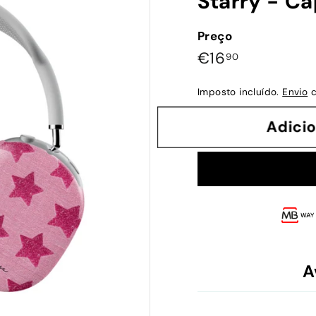
Starry - C
Preço
Preço
€16,90
€16
90
normal
Imposto incluído.
Envio
c
Adi
A