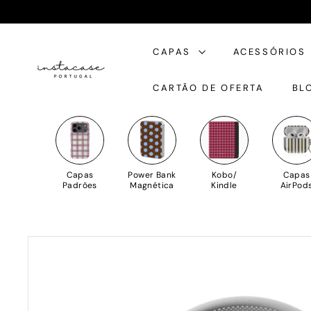
Saltar
para
I
o
CAPAS
ACESSÓRIOS
n
Conteúdo
s
CARTÃO DE OFERTA
BL
t
a
C
a
s
Capas
Power Bank
Kobo/
Capas
e
Padrões
Magnética
Kindle
AirPod