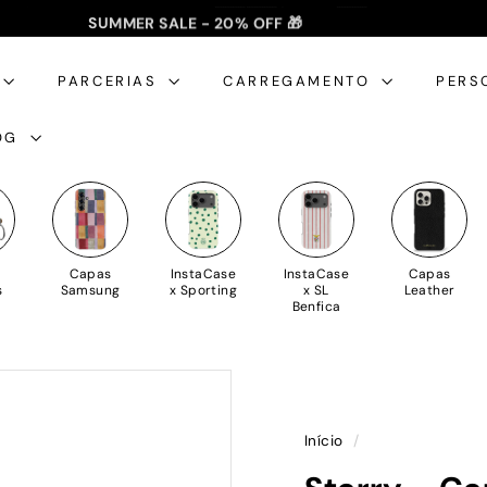
SUMMER SALE - 20% OFF 🎁
✈️ PORTES GRÁTIS: +35€ 🇵🇹🇪🇸 | +50€ 🇪🇺
slideshow
pausa
PARCERIAS
CARREGAMENTO
PERS
OG
Capas
InstaCase
InstaCase
Capas
s
Samsung
x Sporting
x SL
Leather
Benfica
Início
/