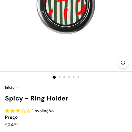
Início
/
Spicy - Ring Holder
1 avaliação
Preço
Preço
€14,90
€14
90