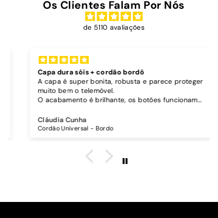
Os Clientes Falam Por Nós
de 5110 avaliações
Capa dura sóis + cordão bordô
A capa é super bonita, robusta e parece proteger
muito bem o telemóvel.
O acabamento é brilhante, os botões funcionam
bem.
Comprei também um cordão à parte para
Cláudia Cunha
pendurar o telemóvel e como a capa é dura o
Cordão Universal - Bordo
cordão fica bem preso!
O cordão é bastante comprido e ajustável, o que
é top, eu não uso no máximo e ele passa me a
cintura.
A cor bordô combinou na perfeição com os sóis
mais escuros da minha capa.
Recomendo!!