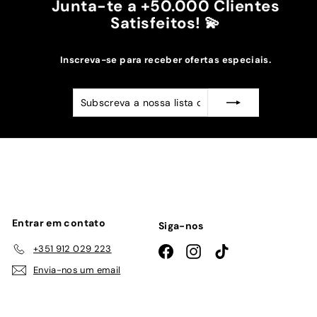
Junta-te a +50.000 Clientes
Satisfeitos! 💫
Inscreva-se para receber ofertas especiais.
Subscreva
Subscrever
a
nossa
lista
de
emails
Entrar em contato
Siga-nos
+351 912 029 223
Facebook
Instagram
TikTok
Envia-nos um email