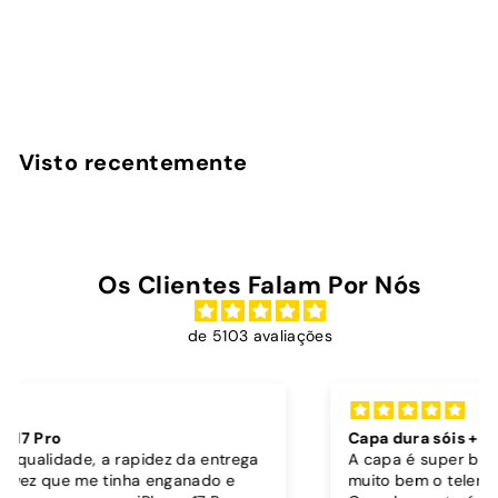
Spicy - Capa iPad
InstaCase
€
€39
00
3
9
,
Visto recentemente
0
0
Os Clientes Falam Por Nós
de 5103 avaliações
Capa dura sóis + cordão bordô
A capa é super bonita, robusta e parece proteger
muito bem o telemóvel.