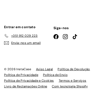
lista
de
emails
Entrar em contato
Siga-nos
+351 912 029 223
Facebook
Instagram
TikTok
Envia-nos um email
© 2026 InstaCase
Aviso Legal
Política de Devolução
Política de Privacidade
Política de Envio
Política de Privacidade e Cookies
Termos e Serviços
Livro de Reclamações Online
Com tecnologia Shopify