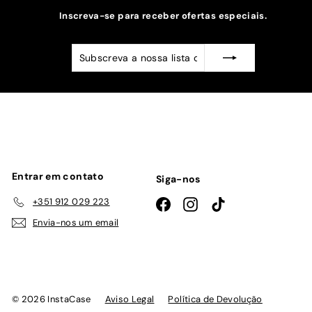
Inscreva-se para receber ofertas especiais.
Subscreva
Subscrever
a
nossa
lista
de
emails
Entrar em contato
Siga-nos
+351 912 029 223
Facebook
Instagram
TikTok
Envia-nos um email
© 2026 InstaCase
Aviso Legal
Política de Devolução