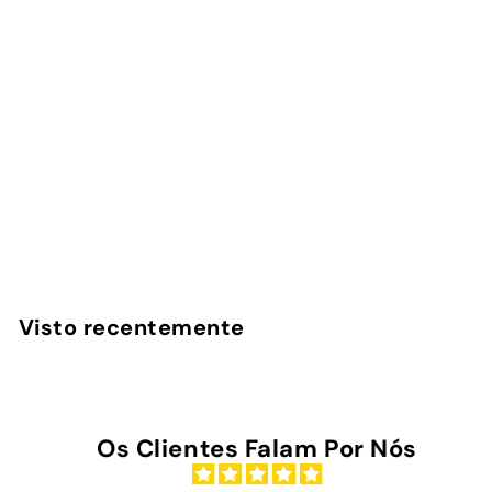
Spicy - Capa AirPods
InstaCase
€
€16
90
1
6
,
Visto recentemente
9
0
Os Clientes Falam Por Nós