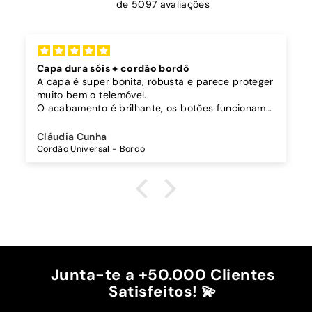
de 5097 avaliações
Capa dura sóis + cordão bordô
A capa é super bonita, robusta e parece proteger
muito bem o telemóvel.
O acabamento é brilhante, os botões funcionam
bem.
Comprei também um cordão à parte para
Cláudia Cunha
pendurar o telemóvel e como a capa é dura o
Cordão Universal - Bordo
cordão fica bem preso!
O cordão é bastante comprido e ajustável, o que
é top, eu não uso no máximo e ele passa me a
cintura.
A cor bordô combinou na perfeição com os sóis
mais escuros da minha capa.
Recomendo!!
Junta-te a +50.000 Clientes
Satisfeitos! 💫