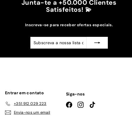
Junta-te a +50.000 Clientes
Satisfeitos! 💫
Inscreva-se para receber ofertas especiais.
Subscreva
Subscrever
a
nossa
lista
de
emails
Entrar em contato
Siga-nos
+351 912 029 223
Facebook
Instagram
TikTok
Envia-nos um email