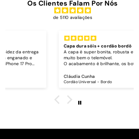
Os Clientes Falam Por Nós
de 5110 avaliações
Capa dura sóis + cordão bordô
A capa é super bonita, robusta e parece proteger
muito bem o telemóvel.
O acabamento é brilhante, os botões funcionam
bem.
Comprei também um cordão à parte para
Cláudia Cunha
pendurar o telemóvel e como a capa é dura o
Cordão Universal - Bordo
cordão fica bem preso!
O cordão é bastante comprido e ajustável, o que
é top, eu não uso no máximo e ele passa me a
cintura.
A cor bordô combinou na perfeição com os sóis
mais escuros da minha capa.
Recomendo!!