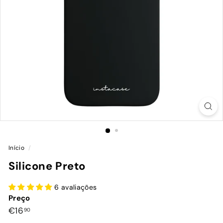
Início
/
Silicone Preto
6 avaliações
Preço
Preço
€16,90
€16
90