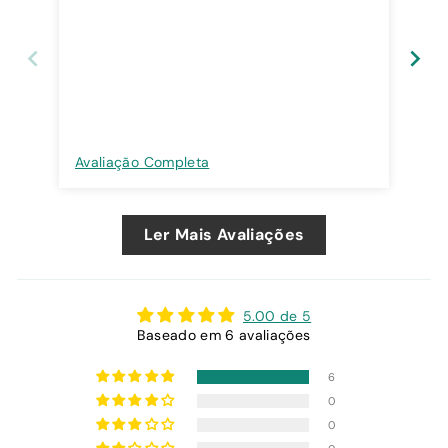
Avaliação Completa
Ava
Ler Mais Avaliações
5.00 de 5
Baseado em 6 avaliações
6
0
0