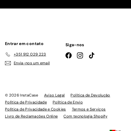
nossa
lista
de
emails
Entrar em contato
Siga-nos
+351 912 029 223
Facebook
Instagram
TikTok
Envia-nos um email
© 2026 InstaCase
Aviso Legal
Política de Devolução
Política de Privacidade
Política de Envio
Política de Privacidade e Cookies
Termos e Serviços
Livro de Reclamações Online
Com tecnologia Shopify