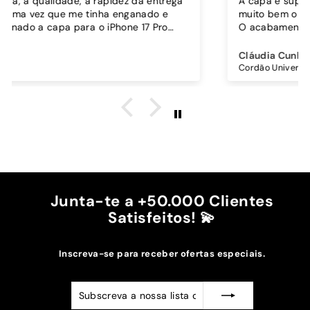
A capa é super bonita, robusta e parece proteger
muito bem o telemóvel.
O acabamento é brilhante, os botões funcionam
bem.
o,
Comprei também um cordão à parte para
Cláudia Cunha
o
pendurar o telemóvel e como a capa é dura o
Cordão Universal - Bordo
cordão fica bem preso!
O cordão é bastante comprido e ajustável, o que
é top, eu não uso no máximo e ele passa me a
cintura.
A cor bordô combinou na perfeição com os sóis
mais escuros da minha capa.
Recomendo!!
Junta-te a +50.000 Clientes
Satisfeitos! 💫
Inscreva-se para receber ofertas especiais.
Subscreva
Subscrever
a