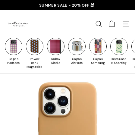
✈️ PORTES GRÁTIS: +35€ 🇵🇹🇪🇸 | +50€ 🇪🇺
Saltar
SUMMER SALE - 20% OFF 🎁
para
slideshow
I
o
pausa
n
Conteúdo
PESQUISAR
NAV
s
t
a
C
Capas
Power
Kobo/
Capas
Capas
InstaCase
I
a
Padrões
Bank
Kindle
AirPods
Samsung
x Sporting
Magnética
s
e