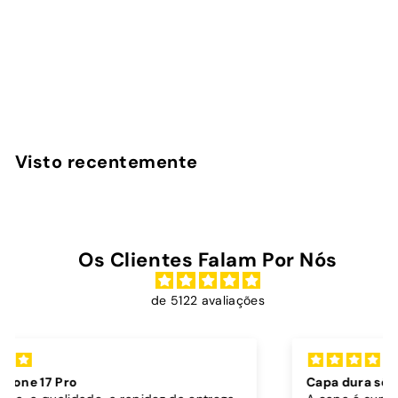
Silicone Marron
InstaCase
€
€16
90
1
6
,
Visto recentemente
9
0
Os Clientes Falam Por Nós
de 5122 avaliações
Capa dura sóis + cordão bordô